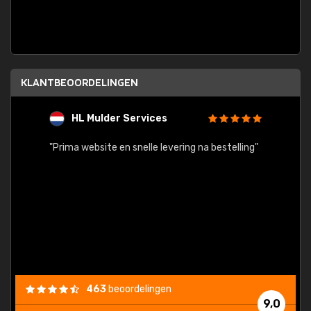
KLANTBEOORDELINGEN
HL Mulder Services
T
"
"Prima website en snelle levering na bestelling"
"Alles
463
beoordelingen
9,0