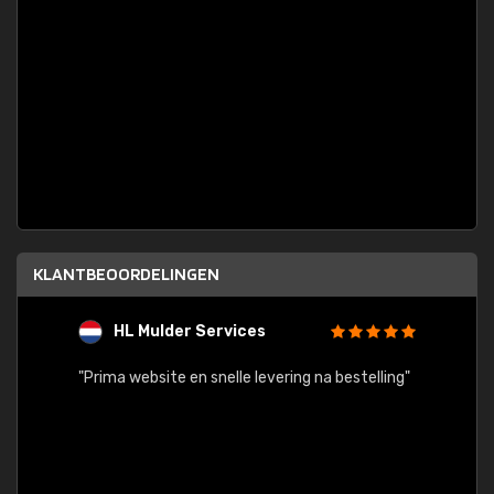
KLANTBEOORDELINGEN
HL Mulder Services
T
"
"Prima website en snelle levering na bestelling"
"Alles