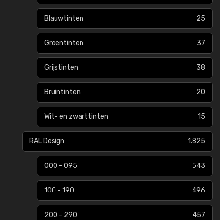
Blauwtinten
25
Groentinten
37
Grijstinten
38
Bruintinten
20
Wit- en zwarttinten
15
RAL Design
1.825
000 - 095
543
100 - 190
496
200 - 290
457