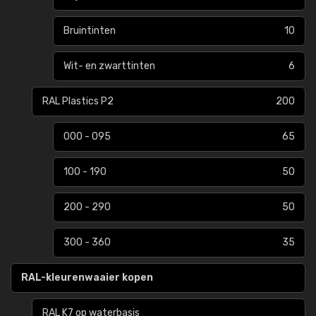
Bruintinten
10
Wit- en zwarttinten
6
RAL Plastics P2
200
000 - 095
65
100 - 190
50
200 - 290
50
300 - 360
35
RAL-kleurenwaaier kopen
RAL K7 op waterbasis