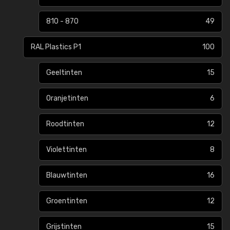
810 - 870
49
RAL Plastics P1
100
Geeltinten
15
Oranjetinten
6
Roodtinten
12
Violettinten
8
Blauwtinten
16
Groentinten
12
Grijstinten
15