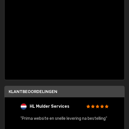
KLANTBEOORDELINGEN
HL Mulder Services
T
"
"Prima website en snelle levering na bestelling"
"Alles