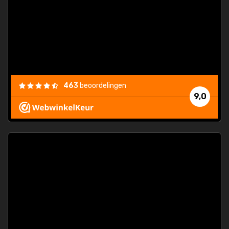
463
beoordelingen
9,0