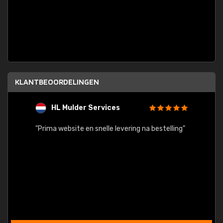
KLANTBEOORDELINGEN
HL Mulder Services
T
"
"Prima website en snelle levering na bestelling"
"Alles