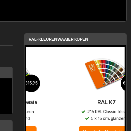
RAL-KLEURENWAAIER KOPEN
,95
€15,95
sis
RAL K7
en
216 RAL Classic-kleuren
5 x 15 cm, glanzend