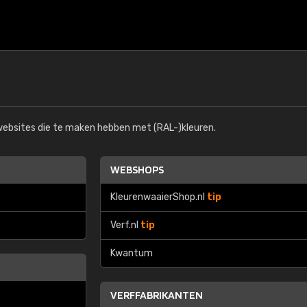
 websites die te maken hebben met (RAL-)kleuren.
WEBSHOPS
€15
KleurenwaaierShop.nl
tip
Verf.nl
tip
RAL K7 op waterba
Kwantum
216 RAL Classic-kleur
5 x 15 cm, glanzend
VERFFABRIKANTEN