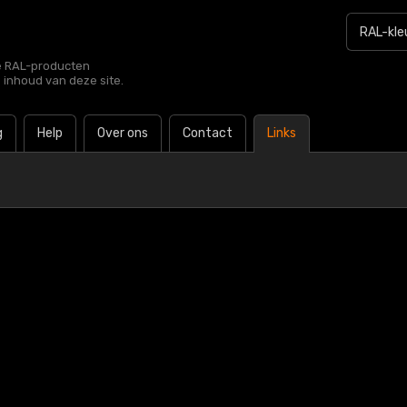
le RAL-producten
e inhoud van deze site.
g
Help
Over ons
Contact
Links