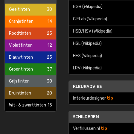
RGB (Wikipedia)
Geeltinten
30
CIELab (Wikipedia)
Oranjetinten
14
HSB/HSV (Wikipedia)
Roodtinten
25
HSL (Wikipedia)
Violettinten
12
HEX (Wikipedia)
Blauwtinten
25
LRV (Wikipedia)
Groentinten
37
Grijstinten
38
KLEURADVIES
Bruintinten
20
Interieurdesigner
tip
Wit- & zwarttinten
15
SCHILDEREN
Verfklussen.nl
tip