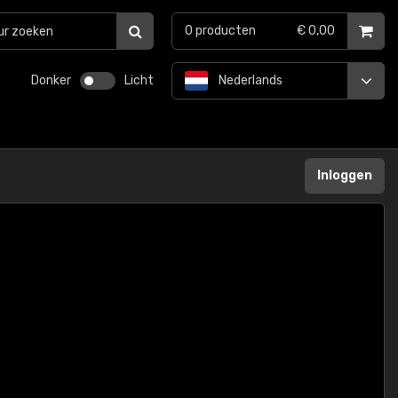
0
producten
€ 0,00
Donker
Licht
Nederlands
Inloggen