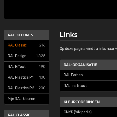
Links
RAL-KLEUREN
RAL Classic
216
Op deze pagina vindt u links naar
RAL Design
1.825
RAL-ORGANISATIE
RAL Effect
490
RAL Farben
RAL Plastics P1
100
RAL-instituut
RAL Plastics P2
200
Mijn RAL-kleuren
KLEURCODERINGEN
CMYK (Wikipedia)
RAL CLASSIC