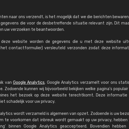
Kambier BV
"Super snelle service en zeer betaal
hten naar ons verzendt, is het mogelijk dat we die berichten beware
 gegevens die voor de desbetreffende situatie relevant zijn. Dit ma
 en uw verzoeken te beantwoorden.
an deze website worden de gegevens die u met deze website uitw
an het contactformulier) versleuteld verzonden zodat deze informat
uik van
Google Analytics
. Google Analytics verzamelt voor ons stati
 Zodoende kunnen wij bijvoorbeeld bekijken welke pagina's populair 
ines het bezoek op deze website terechtkomt. Deze informatie i
t schadelijk voor uw privacy.
Analytics wordt verzameld is algemeen van opzet. Zodoende is uw bez
Om te voorkomen dat inbreuk wordt gemaakt op uw privacy, hebben 
ng' binnen Google Analytics geaccepteerd. Bovendien hebben 