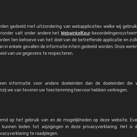
rden gedeeld met uitzondering van webapplicaties welke wij gebrui
eronder valt onder andere het
WebwinkelKeur
-beoordelingensysteem
rden ten behoeve van het doel van de betreffende applicatie en zull
an in enkele gevallen de informatie intern gedeeld worden. Onze wer
kheid van uw gegevens te respecteren.
een informatie voor andere doeleinden dan de doeleinden die 
tenzij we van tevoren uw toestemming hiervoor hebben verkregen.
temd op het gebruik van en de mogelijkheden op deze website. Ev
kunnen leiden tot wijzigingen in deze privacyverklaring. Het is
acyverklaring te raadplegen.