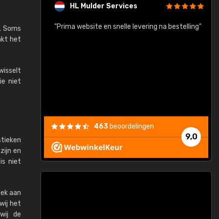
HL Mulder Services
baar!"
"Prima website en snelle levering na bestelling"
"
n. Soms
akt het
isselt
ie niet
463
beoordelingen
9,0
stieken
zijn en
s niet
oek aan
wij het
wij de