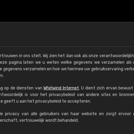
ertrouwen in ons stelt. Wij zien het dan ook als onze verantwoordelijk
deze pagina laten we u weten welke gegevens we verzamelen als 
e gegevens verzamelen en hoe we hiermee uw gebruikservaring verb
n.
€15
ing op de diensten van
Whirlwind Internet
. U dient zich ervan bewust 
ntwoordelijk is voor het privacybeleid van andere sites en bronne
e geeft u aan het privacybeleid te accepteren.
RAL K7 op waterba
de privacy van alle gebruikers van haar website en zorgt ervoor
216 RAL Classic-kleur
verschaft, vertrouwelijk wordt behandeld.
5 x 15 cm, glanzend