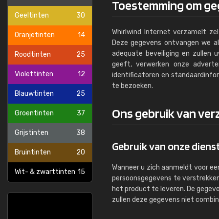
Toestemming om geg
Geeltinten
30
Whirlwind Internet verzamelt ze
Oranjetinten
14
Deze gegevens ontvangen we alle
adequate beveiliging en zullen 
Roodtinten
25
geeft, verwerken onze adverte
Violettinten
12
identificatoren en standaardinfo
te bezoeken.
Blauwtinten
25
Ons gebruik van ve
Groentinten
37
Grijstinten
38
Gebruik van onze diens
Bruintinten
20
Wanneer u zich aanmeldt voor ee
Wit- & zwarttinten
15
persoonsgegevens te verstrekken
het product te leveren. De gegeve
zullen deze gegevens niet combin