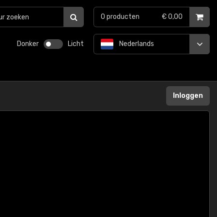
0
producten
€ 0,00
Donker
Licht
Nederlands
Inloggen