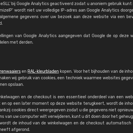
rceSLL' bij Google Analytics geactiveerd zodat u anoniem gebruik kun
mizeIP' wordt niet uw volledige IP-adres aan Google Analytics door
e algemene gegevens over uw bezoek aan deze website via een bev
d.
tellingen van Google Analytics aangegeven dat Google de op deze 
delen met derden.
renwaaiers
en
RAL-kleurbladen
kopen. Voor het bijhouden van de inh
aken wij gebruik van cookies, een techniek waarmee websites gege
nen opslaan.
nkelwagen en de checkout is een essentieel onderdeel van een web
ndt en op een later moment op deze website terugkeert, wordt de inh
nkzij cookies direct weergegeven zodat u die gegevens niet opnieu
ens van uw computer wilt verwijderen, kunt u dit doen door het geheu
 wordt de inhoud van de winkelwagen en de checkout automatisch 
 heeft afgerond.