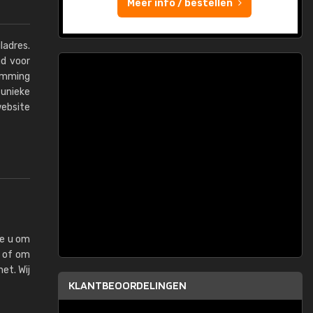
Meer info / bestellen
ladres.
gd voor
temming
unieke
website
we u om
n of om
et. Wij
KLANTBEOORDELINGEN