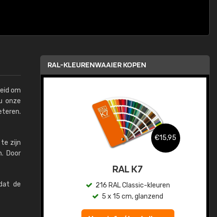
RAL-KLEURENWAAIER KOPEN
heid om
u onze
eteren.
,95
€15,95
te zijn
n. Door
sis
RAL K7
 dat de
en
216 RAL Classic-kleuren
5 x 15 cm, glanzend