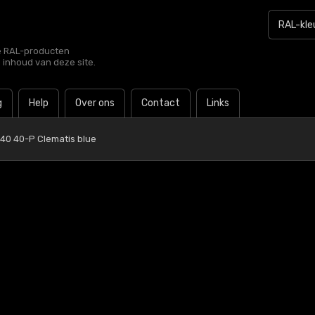
le RAL-producten
e inhoud van deze site.
g
Help
Over ons
Contact
Links
40 40-P Clematis blue