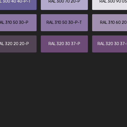
L 300 40 40-P-T
RAL 300 70 20-P
RAL 300 90 0
Kambier BV
"Super snelle service en zeer betaal
AL 310 50 30-P
RAL 310 50 30-P-T
RAL 310 60 2
AL 320 20 20-P
RAL 320 30 37-P
RAL 320 30 37