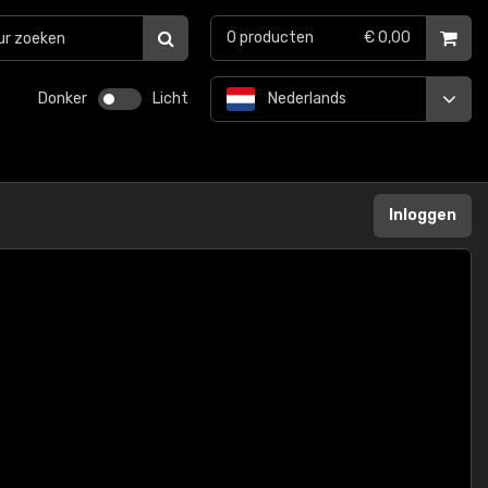
0
producten
€ 0,00
Donker
Licht
Nederlands
Inloggen