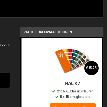
RAL-KLEURENWAAIER KOPEN
voor in
,95
€15,95
sis
RAL K7
en
216 RAL Classic-kleuren
5 x 15 cm, glanzend