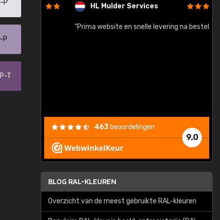
5-P
HL Mulder Services
baar!"
"Prima website en snelle levering na bestelling"
"
0-P
-P-T
463
beoordelingen
9,0
BLOG RAL-KLEUREN
Overzicht van de meest gebruikte RAL-kleuren