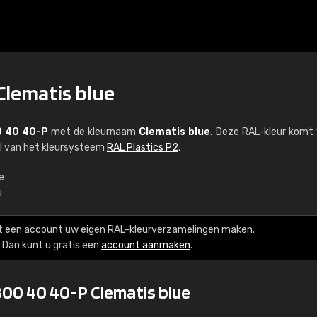
Clematis blue
 40 40-P
met de kleurnaam
Clematis blue
. Deze RAL-kleur komt 
el van het kleursysteem
RAL Plastics P2
.
e
u
€15
t een account uw eigen RAL-kleurverzamelingen maken.
RAL K7 op waterba
Dan kunt u gratis een
account aanmaken
.
216 RAL Classic-kleur
300 40 40-P Clematis blue
5 x 15 cm, glanzend