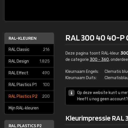
RAL 300 40 40-P 
RAL-KLEUREN
RAL Classic
216
Deze pagina toont RAL-kleur
300
de categorie
300 - 360
, onderde
RAL Design
1.825
Kleurnaam Engels:
Clematis blu
RAL Effect
490
Kleurnaam Duits:
Clematisbla
RAL Plastics P1
100
Op deze website kunt u me
RAL Plastics P2
200
Heeft u nog geen account? 
Mijn RAL-kleuren
Kleurimpressie RAL 
RAL PLASTICS P2