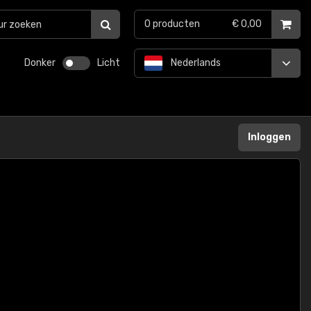
0
producten
€ 0,00
Donker
Licht
Nederlands
Inloggen