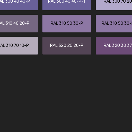
AL 300 40 40-P
RAL 300 40 40-P-T
RAL 300 70 2
Kambier BV
"Super snelle service en zeer betaal
AL 310 40 20-P
RAL 310 50 30-P
RAL 310 50 30
AL 310 70 10-P
RAL 320 20 20-P
RAL 320 30 3