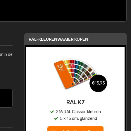
RAL-KLEURENWAAIER KOPEN
r in de
,95
€15,95
sis
RAL K7
en
216 RAL Classic-kleuren
5 x 15 cm, glanzend