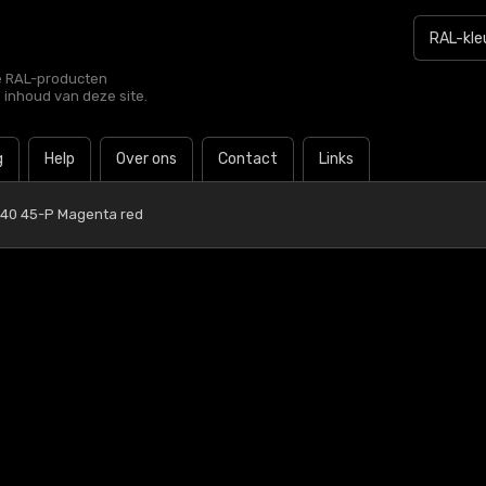
le RAL-producten
e inhoud van deze site.
g
Help
Over ons
Contact
Links
 40 45-P Magenta red