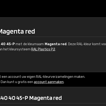
Magenta red
 40 45-P
met de kleurnaam
Magenta red
. Deze RAL-kleur komt voo
van het kleursysteem
RAL Plastics P2
.
€15
t een account uw eigen RAL-kleurverzamelingen maken.
RAL K7 op waterba
Dan kunt u gratis een
account aanmaken
.
216 RAL Classic-kleur
340 40 45-P Magenta red
5 x 15 cm, glanzend