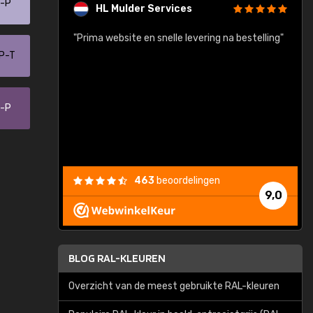
0-P
HL Mulder Services
baar!"
"Prima website en snelle levering na bestelling"
"
-P-T
7-P
463
beoordelingen
9,0
BLOG RAL-KLEUREN
Overzicht van de meest gebruikte RAL-kleuren