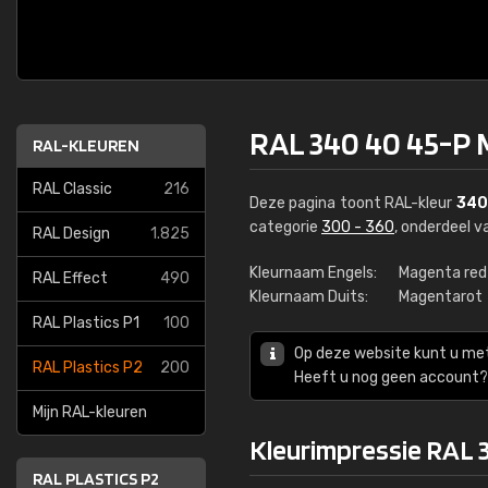
RAL 340 40 45-P 
RAL-KLEUREN
RAL Classic
216
Deze pagina toont RAL-kleur
340
categorie
300 - 360
, onderdeel 
RAL Design
1.825
Kleurnaam Engels:
Magenta red
RAL Effect
490
Kleurnaam Duits:
Magentarot
RAL Plastics P1
100
Op deze website kunt u me
RAL Plastics P2
200
Heeft u nog geen account? 
Mijn RAL-kleuren
Kleurimpressie RAL 
RAL PLASTICS P2