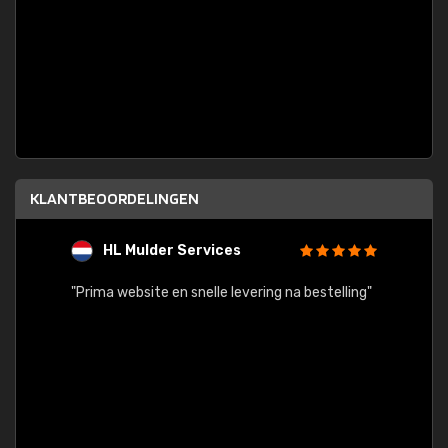
KLANTBEOORDELINGEN
HL Mulder Services
T
"
"Prima website en snelle levering na bestelling"
"Alles