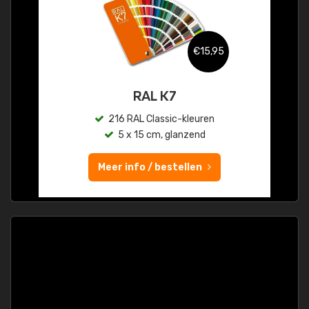
€15,95
RAL K7
216 RAL Classic-kleuren
5 x 15 cm, glanzend
Meer info / bestellen