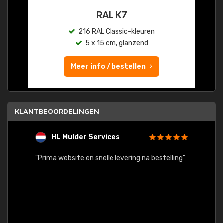
RAL K7
216 RAL Classic-kleuren
5 x 15 cm, glanzend
Meer info / bestellen
KLANTBEOORDELINGEN
HL Mulder Services
T
"
"Prima website en snelle levering na bestelling"
"Alles