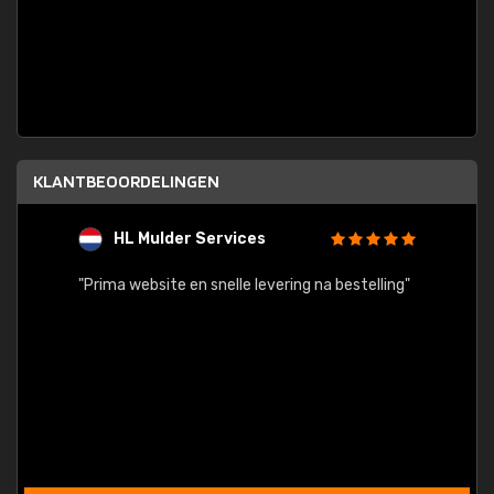
KLANTBEOORDELINGEN
HL Mulder Services
T
"
"Prima website en snelle levering na bestelling"
"Alles