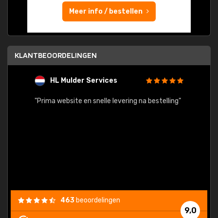
Meer info / bestellen
KLANTBEOORDELINGEN
HL Mulder Services
T
"
"Prima website en snelle levering na bestelling"
"Alles
463
beoordelingen
9,0