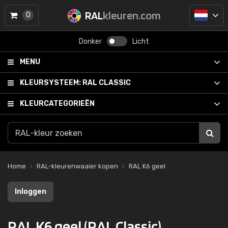
RAL
kleuren.com
0
Donker
Licht
MENU
KLEURSYSTEEM:
RAL CLASSIC
KLEURCATEGORIEËN
Home
RAL-kleurenwaaier kopen
RAL K6 geel
Inloggen
RAL K6 geel (RAL Classic)