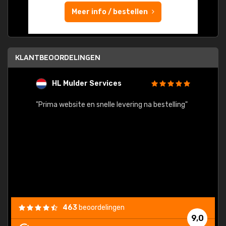
Meer info / bestellen
KLANTBEOORDELINGEN
HL Mulder Services
T
"
"Prima website en snelle levering na bestelling"
"Alles
463
beoordelingen
9,0