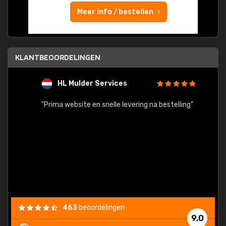
Meer info / bestellen
KLANTBEOORDELINGEN
HL Mulder Services
T
"
"Prima website en snelle levering na bestelling"
"Alles
463
beoordelingen
9,0