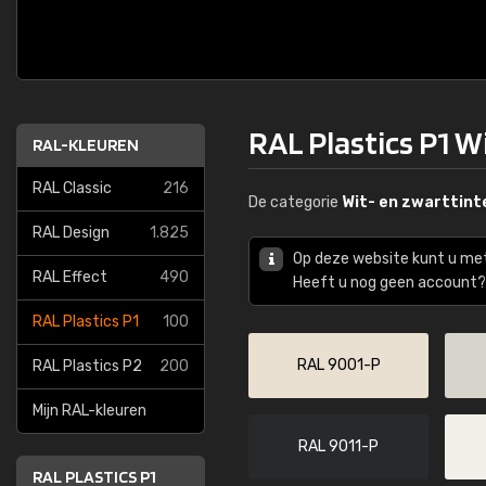
RAL Plastics P1 W
RAL-KLEUREN
RAL Classic
216
De categorie
Wit- en zwarttint
RAL Design
1.825
Op deze website kunt u me
RAL Effect
490
Heeft u nog geen account? 
RAL Plastics P1
100
RAL 9001-P
RAL Plastics P2
200
Mijn RAL-kleuren
RAL 9011-P
RAL PLASTICS P1