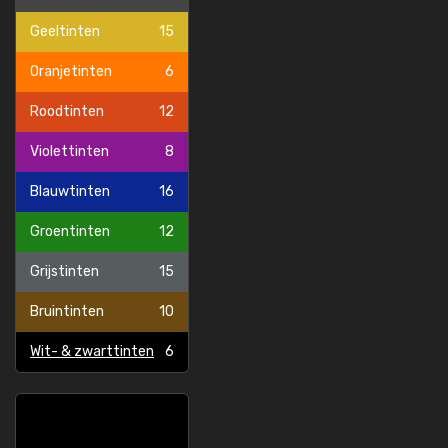
Geeltinten
15
Oranjetinten
6
Roodtinten
12
Violettinten
8
Blauwtinten
16
Groentinten
12
Grijstinten
15
Bruintinten
10
Wit- & zwarttinten
6