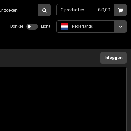
0
producten
€ 0,00
Donker
Licht
Nederlands
Inloggen