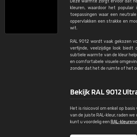
Deze warmte zorgt ervoor dat h
kleuren, waardoor het populair i
toepassingen waar een neutrale 
oppervlakken een strakke en mod
wit.
RAL 9012 wordt vaak gekozen vo
verfijnde, veelzijdige look bied
subtiele warmte van de kleur help
en comfortabele visuele omgeving.
zonder dat het de ruimte of het 
Bekijk RAL 9012 Ultr
Het is risicovol om enkel op basi
van de juiste RAL-kleur, raden w
kunt u voordelig een
RAL-kleurenw