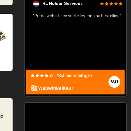
HL Mulder Services
baar!"
"Prima website en snelle levering na bestelling"
"
463
beoordelingen
9,0