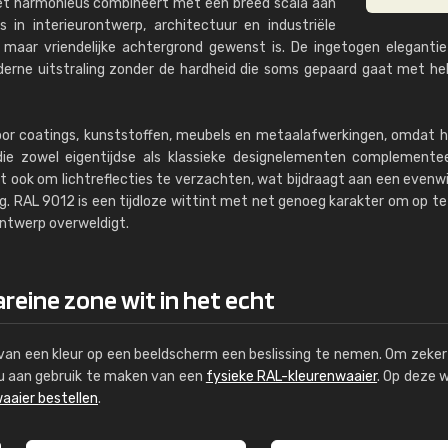
et harmonieus combineert met een breed scala aan
s in interieurontwerp, architectuur en industriële
maar vriendelijke achtergrond gewenst is. De ingetogen eleganti
erne uitstraling zonder de hardheid die soms gepaard gaat met he
or coatings, kunststoffen, meubels en metaalafwerkingen, omdat 
t die zowel eigentijdse als klassieke designelementen complemente
t ook om lichtreflecties te verzachten, wat bijdraagt ​​aan een evenw
 RAL 9012 is een tijdloze wittint met net genoeg karakter om op te 
ontwerp overweldigt.
areine zone wit in het echt
s van een kleur op een beeldscherm een beslissing te nemen. Om zeker 
e u aan gebruik te maken van een
fysieke RAL-kleurenwaaier
. Op deze 
aaier bestellen
.