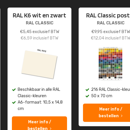
RAL K6 wit en zwart
RAL Classic post
RAL CLASSIC
RAL CLASSIC
€
5,45
exclusief BTW
€
9,95
exclusief BTW
€
6,59
inclusief BTW
€
12,04
inclusief BT
Beschikbaar in alle RAL
216 RAL Classic-kleu
Classic-kleuren
50 x 70 cm
A6-formaat: 10,5 x 14,8
cm
Meer info /
bestellen
Meer info /
bestellen