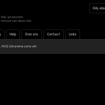
le RAL-producten
e inhoud van deze site.
g
Help
Over ons
Contact
Links
 9012 Ultrareine zone wit