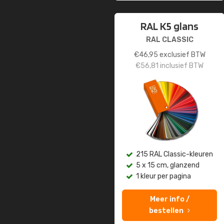
RAL K5 glans
RAL CLASSIC
€
46,95
exclusief BTW
€
56,81
inclusief BTW
215 RAL Classic-kleuren
5 x 15 cm, glanzend
1 kleur per pagina
Meer info /
bestellen