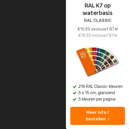
RAL K7 op
waterbasis
RAL CLASSIC
€
15,95
exclusief BTW
€
19,30
inclusief BTW
216 RAL Classic-kleuren
5 x 15 cm, glanzend
5 kleuren per pagina
Meer info /
bestellen