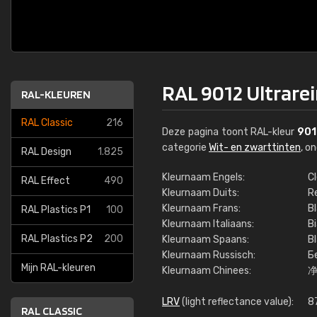
RAL 9012 Ultrarei
RAL-KLEUREN
RAL Classic
216
Deze pagina toont RAL-kleur
901
categorie
Wit- en zwarttinten
, o
RAL Design
1.825
Kleurnaam Engels:
C
RAL Effect
490
Kleurnaam Duits:
R
Kleurnaam Frans:
Bl
RAL Plastics P1
100
Kleurnaam Italiaans:
B
RAL Plastics P2
200
Kleurnaam Spaans:
B
Kleurnaam Russisch:
Б
Mijn RAL-kleuren
Kleurnaam Chinees:
LRV
(light reflectance value):
8
RAL CLASSIC