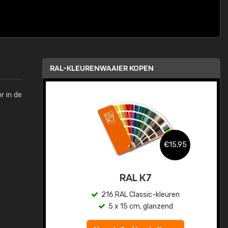
RAL-KLEURENWAAIER KOPEN
r in de
,95
€15,95
sis
RAL K7
en
216 RAL Classic-kleuren
5 x 15 cm, glanzend