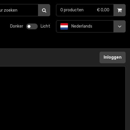
0
producten
€ 0,00
Donker
Licht
Nederlands
Inloggen