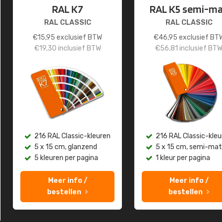
RAL K7
RAL K5 semi-m
RAL CLASSIC
RAL CLASSIC
€
15,95
exclusief BTW
€
46,95
exclusief BT
€
19,30
inclusief BTW
€
56,81
inclusief BT
216 RAL Classic-kleuren
216 RAL Classic-kleu
5 x 15 cm, glanzend
5 x 15 cm, semi-mat
5 kleuren per pagina
1 kleur per pagina
Meer info /
Meer info /
bestellen
bestellen