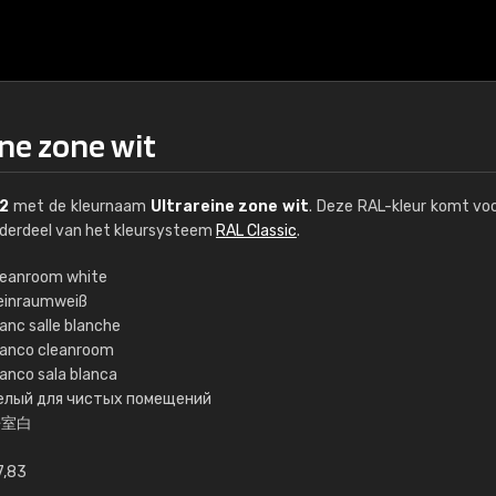
ne zone wit
2
met de kleurnaam
Ultrareine zone wit
. Deze RAL-kleur komt voo
nderdeel van het kleursysteem
RAL Classic
.
leanroom white
einraumweiß
€15
anc salle blanche
ianco cleanroom
lanco sala blanca
RAL K7 op waterba
елый для чистых помещений
净室白
216 RAL Classic-kleur
5 x 15 cm, glanzend
7,83