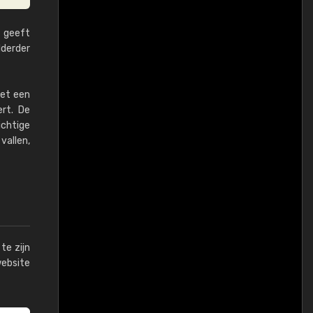
e geeft
lderder
het een
ert. De
ichtige
vallen,
te zijn
website