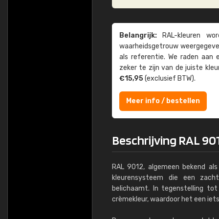
Belangrijk:
RAL-kleuren word
waarheids­­getrouw weer­gegeven
als referentie. We raden aan
zeker te zijn van de juiste kle
€15,95
(exclusief BTW).
Meer info / bestellen
Beschrijving RAL 901
RAL 9012, algemeen bekend als '
kleurensysteem die een zach
belichaamt. In tegenstelling to
crèmekleur, waardoor het een iets