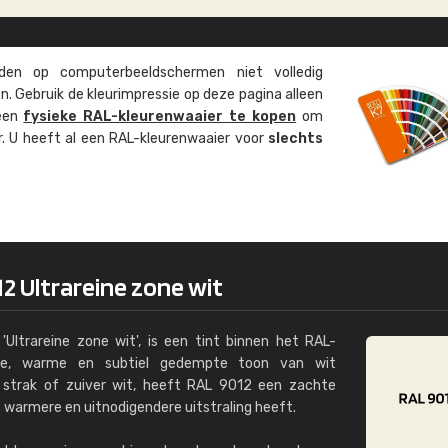
Kambier BV
"Super snelle service en zeer betaal
en op computer­beeld­schermen niet volledig
. Gebruik de kleur­impressie op deze pagina alleen
 een
fysieke RAL-kleuren­waaier te kopen
om
ur. U heeft al een RAL-kleuren­waaier voor
slechts
2 Ultrareine zone wit
Ultrareine zone wit', is een tint binnen het RAL-
te, warme en subtiel gedempte toon van wit
t strak of zuiver wit, heeft RAL 9012 een zachte
 warmere en uitnodigendere uitstraling heeft.