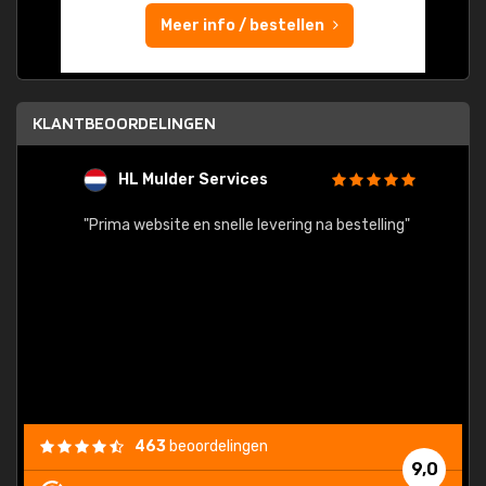
Meer info / bestellen
KLANTBEOORDELINGEN
HL Mulder Services
T
"
"Prima website en snelle levering na bestelling"
"Alles
463
beoordelingen
9,0