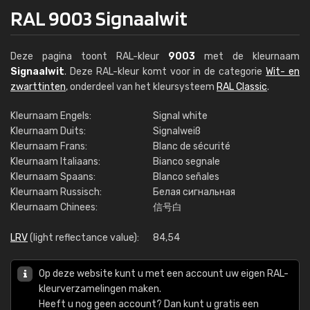
RAL 9003 Signaalwit
Deze pagina toont RAL-kleur
9003
met de kleurnaam
Signaalwit
. Deze RAL-kleur komt voor in de categorie
Wit- en
zwarttinten
, onderdeel van het kleursysteem
RAL Classic
.
Kleurnaam Engels:
Signal white
Kleurnaam Duits:
Signalweiß
Kleurnaam Frans:
Blanc de sécurité
Kleurnaam Italiaans:
Bianco segnale
Kleurnaam Spaans:
Blanco señales
Kleurnaam Russisch:
Белая сигнальная
Kleurnaam Chinees:
信号白
LRV
(light reflectance value):
84,54
Op deze website kunt u met een account uw eigen RAL-
kleurverzamelingen maken.
Heeft u nog geen account? Dan kunt u gratis een