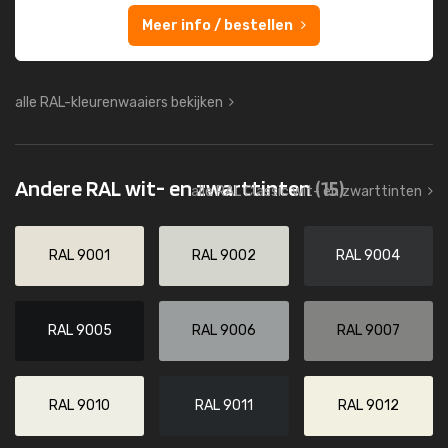
Meer info / bestellen
alle RAL-kleurenwaaiers bekijken
Andere RAL wit- en zwarttinten
(15)
alle RAL Classic wit- en zwarttinten
RAL 9001
RAL 9002
RAL 9004
RAL 9005
RAL 9006
RAL 9007
RAL 9010
RAL 9011
RAL 9012