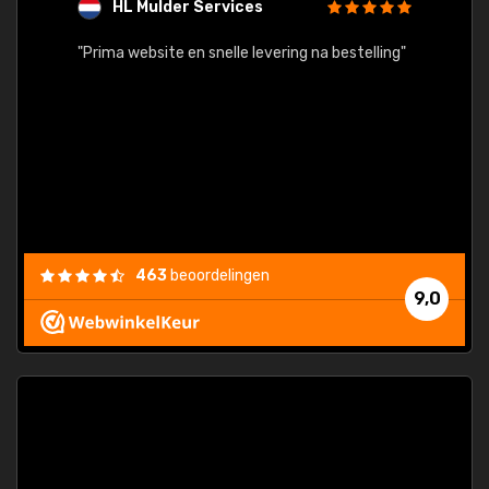
HL Mulder Services
T
"
"Prima website en snelle levering na bestelling"
"Alles
463
beoordelingen
9,0