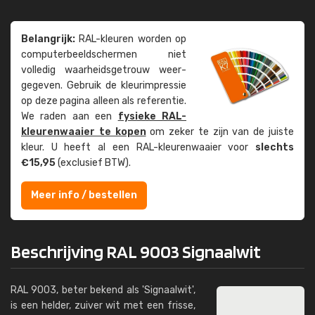
Belangrijk:
RAL-kleuren worden op
computer­beeld­schermen niet
volledig waarheids­­getrouw weer­
gegeven. Gebruik de kleur­impressie
op deze pagina alleen als referentie.
We raden aan een
fysieke RAL-
kleuren­waaier te kopen
om zeker te zijn van de juiste
kleur. U heeft al een RAL-kleuren­waaier voor
slechts
€15,95
(exclusief BTW).
Meer info / bestellen
Beschrijving RAL 9003 Signaalwit
RAL 9003, beter bekend als 'Signaalwit',
is een helder, zuiver wit met een frisse,