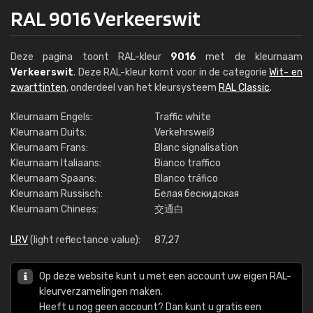
RAL 9016 Verkeerswit
Deze pagina toont RAL-kleur
9016
met de kleurnaam
Verkeerswit
. Deze RAL-kleur komt voor in de categorie
Wit- en
zwarttinten
, onderdeel van het kleursysteem
RAL Classic
.
Kleurnaam Engels:
Traffic white
Kleurnaam Duits:
Verkehrsweiß
Kleurnaam Frans:
Blanc signalisation
Kleurnaam Italiaans:
Bianco traffico
Kleurnaam Spaans:
Blanco tráfico
Kleurnaam Russisch:
Белая бескидская
Kleurnaam Chinees:
交通白
LRV
(light reflectance value):
87,27
Op deze website kunt u met een account uw eigen RAL-
kleurverzamelingen maken.
Heeft u nog geen account? Dan kunt u gratis een