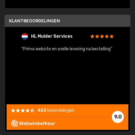
KLANTBEOORDELINGEN
HL Mulder Services
T
"
"Prima website en snelle levering na bestelling"
"Alles
463
beoordelingen
9,0