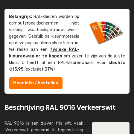
Belangrijk:
RAL-kleuren worden op
computer­beeld­schermen niet
volledig waarheids­­getrouw weer­
gegeven. Gebruik de kleur­impressie
op deze pagina alleen als referentie.
We raden aan een
fysieke RAL-
kleuren­waaier te kopen
om zeker te zijn van de juiste
kleur. U heeft al een RAL-kleuren­waaier voor
slechts
€15,95
(exclusief BTW).
Meer info / bestellen
Beschrijving RAL 9016 Verkeerswit
RAL 9016 is een zuiver, fris wit, vaak
'Verkeerswit' genoemd. In tegenstelling