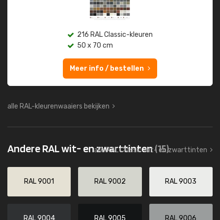
216 RAL Classic-kleuren
50 x 70 cm
Meer info / bestellen
alle RAL-kleurenwaaiers bekijken
Andere RAL wit- en zwarttinten
(15)
alle RAL Classic wit- en zwarttinten
RAL 9001
RAL 9002
RAL 9003
RAL 9004
RAL 9005
RAL 9006