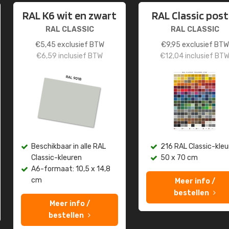
RAL K6 wit en zwart
RAL Classic post
RAL CLASSIC
RAL CLASSIC
€
5,45
exclusief BTW
€
9,95
exclusief BTW
€
6,59
inclusief BTW
€
12,04
inclusief BT
Beschikbaar in alle RAL
216 RAL Classic-kleu
Classic-kleuren
50 x 70 cm
A6-formaat: 10,5 x 14,8
cm
Meer info /
bestellen
Meer info /
bestellen