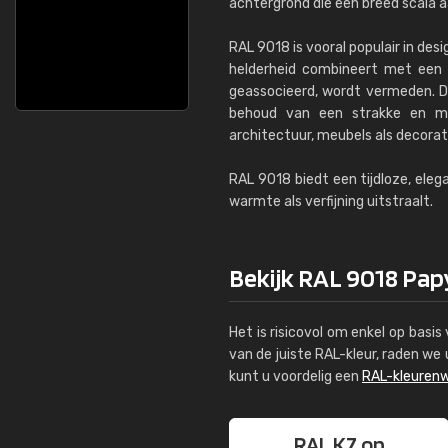
achtergrond die een breed scala a
RAL 9018 is vooral populair in de
helderheid combineert met een 
geassocieerd, wordt vermeden. De
behoud van een strakke en mo
architectuur, meubels als decora
RAL 9018 biedt een tijdloze, eleg
warmte als verfijning uitstraalt.
Bekijk RAL 9018 Papy
Het is risicovol om enkel op basi
van de juiste RAL-kleur, raden w
kunt u voordelig een
RAL-kleurenw
RAL K7 op