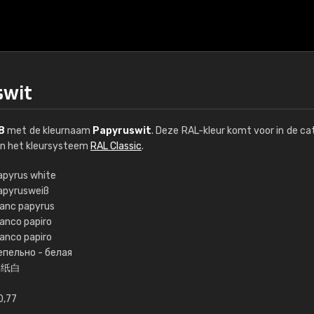
swit
8
met de kleurnaam
Papyruswit
. Deze RAL-kleur komt voor in de ca
an het kleursysteem
RAL Classic
.
apyrus white
apyrusweiß
€15
lanc papyrus
ianco papiro
lanco papiro
RAL K7 op waterba
епельно - белая
草纸白
216 RAL Classic-kleur
5 x 15 cm, glanzend
0,77