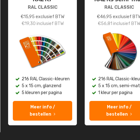
RAL CLASSIC
RAL CLASSIC
€
15,95
exclusief BTW
€
46,95
exclusief BT
€
19,30
inclusief BTW
€
56,81
inclusief BT
216 RAL Classic-kleuren
216 RAL Classic-kleu
5 x 15 cm, glanzend
5 x 15 cm, semi-mat
5 kleuren per pagina
1 kleur per pagina
Meer info /
Meer info /
bestellen
bestellen