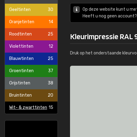
Op deze website kunt u me
Geeltinten
30
Heeft u nog geen account? 
Oranjetinten
14
Roodtinten
25
Kleurimpressie RAL 
Violettinten
12
Druk op het onderstaande kleurvo
Blauwtinten
25
Groentinten
37
Grijstinten
38
Bruintinten
20
Wit- & zwarttinten
15