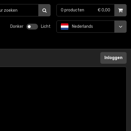
0
producten
€ 0,00
Donker
Licht
Nederlands
Inloggen