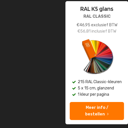
RAL K5 glans
RAL CLASSIC
€
46,95
exclusief BTW
€
56,81
inclusief BTW
215 RAL Classic-kleuren
5 x 15 cm, glanzend
1 kleur per pagina
Meer info /
bestellen