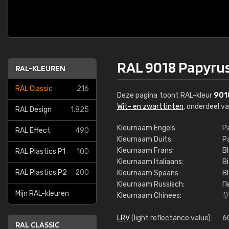
RAL 9018 Papyru
RAL-KLEUREN
RAL Classic
216
Deze pagina toont RAL-kleur
901
Wit- en zwarttinten
, onderdeel v
RAL Design
1.825
Kleurnaam Engels:
P
RAL Effect
490
Kleurnaam Duits:
P
Kleurnaam Frans:
B
RAL Plastics P1
100
Kleurnaam Italiaans:
B
RAL Plastics P2
200
Kleurnaam Spaans:
B
Kleurnaam Russisch:
П
Mijn RAL-kleuren
Kleurnaam Chinees:
LRV
(light reflectance value):
6
RAL CLASSIC