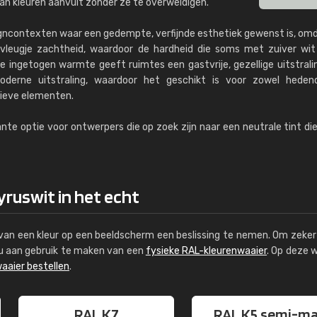
an kleuren aanvult zonder ze te overweldigen.
signcontexten waar een gedempte, verfijnde esthetiek gewenst is, om
vleugje zachtheid, waardoor de hardheid die soms met zuiver wit
 ingetogen warmte geeft ruimtes een gastvrije, gezellige uitstral
derne uitstraling, waardoor het geschikt is voor zowel heden
tieve elementen.
ante optie voor ontwerpers die op zoek zijn naar een neutrale tint di
ruswit in het echt
s van een kleur op een beeldscherm een beslissing te nemen. Om zeker 
e u aan gebruik te maken van een
fysieke RAL-kleurenwaaier
. Op deze 
aaier bestellen
.
RAL K7
RAL K5 semi-m