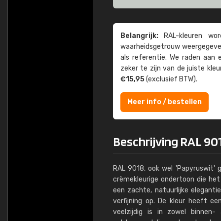
Belangrijk:
RAL-kleuren word
waarheids­­getrouw weer­gegeven
als referentie. We raden aan
zeker te zijn van de juiste kle
€15,95
(exclusief BTW).
Meer info / bestellen
Beschrijving RAL 90
RAL 9018, ook wel 'Papyruswit' 
crèmekleurige ondertoon die het 
een zachte, natuurlijke elegant
verfijning op. De kleur heeft e
veelzijdig is in zowel binnen-