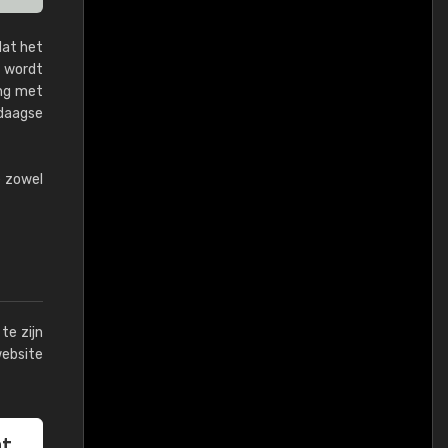
dat het
 wordt
ing met
daagse
e zowel
te zijn
website
at