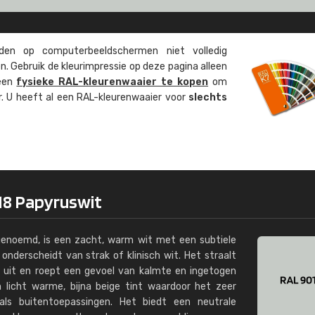
Kambier BV
"Super snelle service en zeer betaal
en op computer­beeld­schermen niet volledig
. Gebruik de kleur­impressie op deze pagina alleen
 een
fysieke RAL-kleuren­waaier te kopen
om
ur. U heeft al een RAL-kleuren­waaier voor
slechts
18 Papyruswit
genoemd, is een zacht, warm wit met een subtiele
onderscheidt van strak of klinisch wit. Het straalt
ie uit en roept een gevoel van kalmte en ingetogen
en licht warme, bijna beige tint waardoor het zeer
 als buitentoepassingen. Het biedt een neutrale