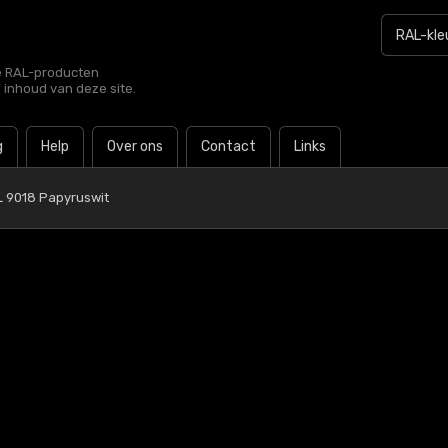
le RAL-producten
e inhoud van deze site.
g
Help
Over ons
Contact
Links
 9018 Papyruswit