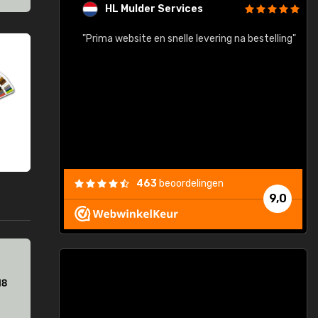
HL Mulder Services
baar!"
"Prima website en snelle levering na bestelling"
"
463
beoordelingen
9,0