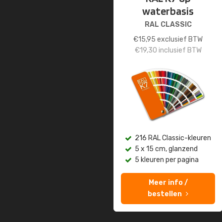
waterbasis
RAL CLASSIC
€
15,95
exclusief BTW
€
19,30
inclusief BTW
216 RAL Classic-kleuren
5 x 15 cm, glanzend
5 kleuren per pagina
Meer info /
bestellen