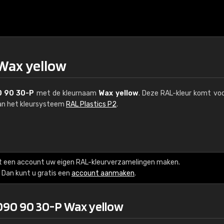
Wax yellow
 90 30-P
met de kleurnaam
Wax yellow
. Deze RAL-kleur komt voo
van het kleursysteem
RAL Plastics P2
.
€15
t een account uw eigen RAL-kleurverzamelingen maken.
RAL K7 op waterba
Dan kunt u gratis een
account aanmaken
.
216 RAL Classic-kleur
090 90 30-P Wax yellow
5 x 15 cm, glanzend