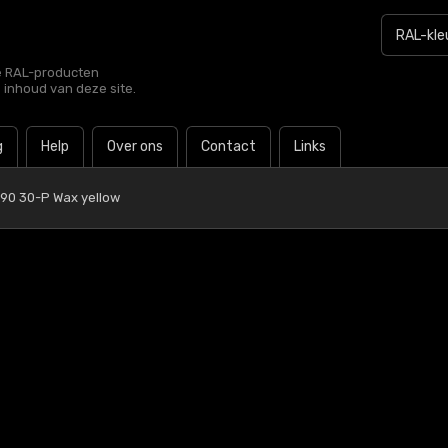
le RAL-producten
e inhoud van deze site.
g
Help
Over ons
Contact
Links
90 30-P Wax yellow