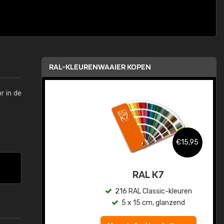
RAL-KLEURENWAAIER KOPEN
r in de
,95
€15,95
sis
RAL K7
en
216 RAL Classic-kleuren
5 x 15 cm, glanzend