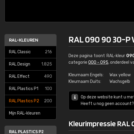
RAL 090 90 30-P 
RAL-KLEUREN
RAL Classic
216
Deze pagina toont RAL-kleur
090
categorie
000 - 095
, onderdeel 
RAL Design
1.825
Kleurnaam Engels:
Wax yellow
RAL Effect
490
Kleurnaam Duits:
Wachsgelb
RAL Plastics P1
100
Op deze website kunt u me
RAL Plastics P2
200
Heeft u nog geen account? 
Mijn RAL-kleuren
Kleurimpressie RAL 
RAL PLASTICS P2