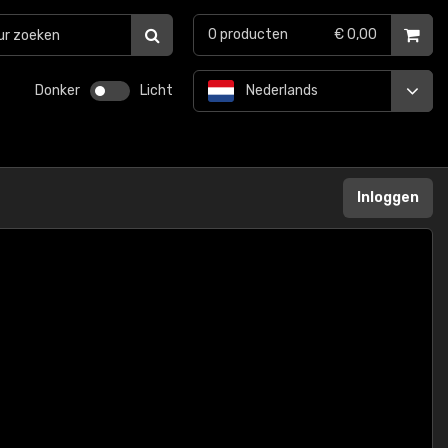
0
producten
€ 0,00
Donker
Licht
Nederlands
Inloggen