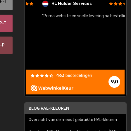
-P-T
HL Mulder Services
baar!"
"Prima website en snelle levering na bestelling"
"
-P-T
0-P
463
beoordelingen
9,0
BLOG RAL-KLEUREN
Overzicht van de meest gebruikte RAL-kleuren