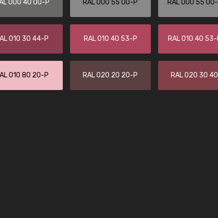
AL 000 40 00-P
RAL 000 55 00-P
RAL 000 55 00
Kambier BV
"Super snelle service en zeer betaal
AL 010 30 44-P
RAL 010 40 53-P
RAL 010 40 53
AL 010 80 20-P
RAL 020 20 20-P
RAL 020 30 4