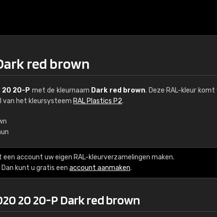
Dark red brown
 20 20-P
met de kleurnaam
Dark red brown
. Deze RAL-kleur komt 
el van het kleursysteem
RAL Plastics P2
.
own
aun
€15
t een account uw eigen RAL-kleurverzamelingen maken.
RAL K7 op waterba
Dan kunt u gratis een
account aanmaken
.
216 RAL Classic-kleur
020 20 20-P Dark red brown
5 x 15 cm, glanzend