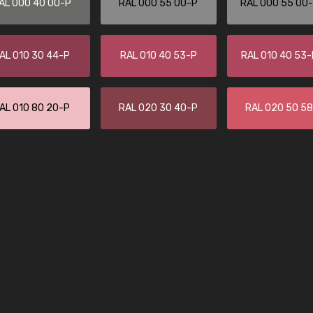
AL 000 40 00-P
RAL 000 55 00-P
RAL 000 55 00
Kambier BV
"Super snelle service en zeer betaal
AL 010 30 44-P
RAL 010 40 53-P
RAL 010 40 53
AL 010 80 20-P
RAL 020 30 40-P
RAL 020 50 5