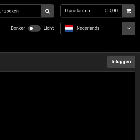
0
producten
€ 0,00
Donker
Licht
Nederlands
Inloggen