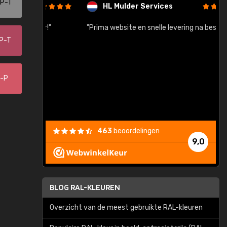
-P-T
HL Mulder Services
baar!"
"Prima website en snelle levering na bestelling"
"
-P-T
8-P
463
beoordelingen
9,0
BLOG RAL-KLEUREN
Overzicht van de meest gebruikte RAL-kleuren