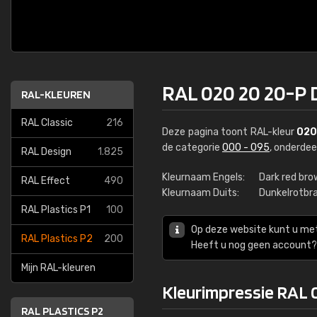
RAL 020 20 20-P 
RAL-KLEUREN
RAL Classic
216
Deze pagina toont RAL-kleur
020
de categorie
000 - 095
, onderde
RAL Design
1.825
Kleurnaam Engels:
Dark red br
RAL Effect
490
Kleurnaam Duits:
Dunkelrotbr
RAL Plastics P1
100
Op deze website kunt u me
RAL Plastics P2
200
Heeft u nog geen account? 
Mijn RAL-kleuren
Kleurimpressie RAL 
RAL PLASTICS P2