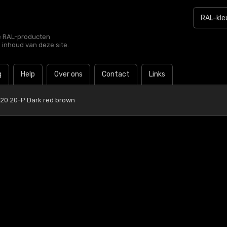
le RAL-producten
e inhoud van deze site.
g
Help
Over ons
Contact
Links
20 20-P Dark red brown