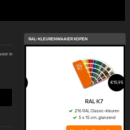
RAL-KLEURENWAAIER KOPEN
voor in
,95
€15,95
sis
RAL K7
en
216 RAL Classic-kleuren
5 x 15 cm, glanzend