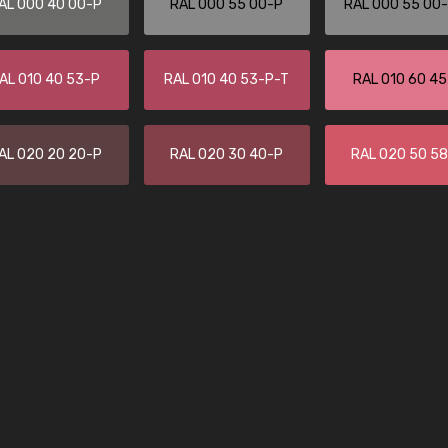
AL 000 40 00-P
RAL 000 55 00-P
RAL 000 55 00
Kambier BV
"Super snelle service en zeer betaal
AL 010 40 53-P
RAL 010 40 53-P-T
RAL 010 60 4
AL 020 20 20-P
RAL 020 30 40-P
RAL 020 50 5