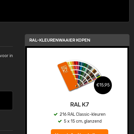
RAL-KLEURENWAAIER KOPEN
voor in
,95
€15,95
sis
RAL K7
en
216 RAL Classic-kleuren
5 x 15 cm, glanzend