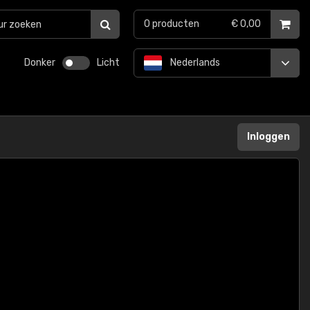
0
producten
€ 0,00
Donker
Licht
Nederlands
Inloggen