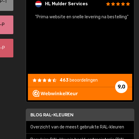
-P-T
HL Mulder Services
baar!"
"Prima website en snelle levering na bestelling"
"
5-P
8-P
463
beoordelingen
9,0
BLOG RAL-KLEUREN
Overzicht van de meest gebruikte RAL-kleuren