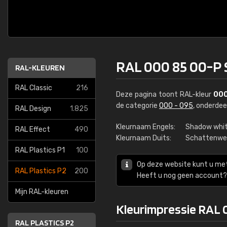
RAL 000 85 00-P
RAL-KLEUREN
RAL Classic
216
Deze pagina toont RAL-kleur
000
de categorie
000 - 095
, onderde
RAL Design
1.825
Kleurnaam Engels:
Shadow whi
RAL Effect
490
Kleurnaam Duits:
Schattenwe
RAL Plastics P1
100
Op deze website kunt u me
RAL Plastics P2
200
Heeft u nog geen account? 
Mijn RAL-kleuren
Kleurimpressie RAL
RAL PLASTICS P2