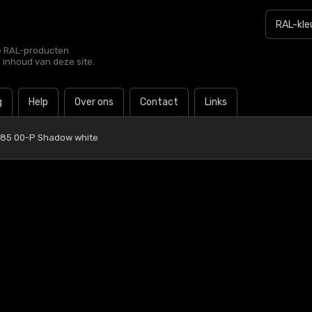
le RAL-producten
e inhoud van deze site.
g
Help
Over ons
Contact
Links
 85 00-P Shadow white