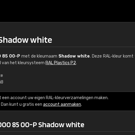
 Shadow white
 85 00-P
met de kleurnaam
Shadow white
. Deze RAL-kleur komt 
el van het kleursysteem
RAL Plastics P2
.
te
iß
€15
t een account uw eigen RAL-kleurverzamelingen maken.
RAL K7 op waterba
Dan kunt u gratis een
account aanmaken
.
216 RAL Classic-kleur
 000 85 00-P Shadow white
5 x 15 cm, glanzend