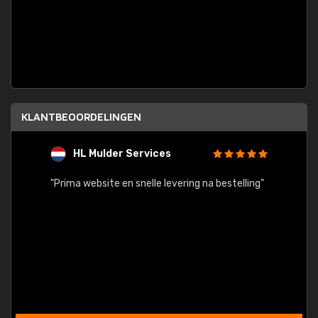
KLANTBEOORDELINGEN
HL Mulder Services
T
"
"Prima website en snelle levering na bestelling"
"Alles