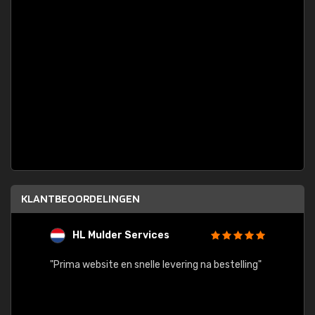
KLANTBEOORDELINGEN
HL Mulder Services
T
"
"Prima website en snelle levering na bestelling"
"Alles