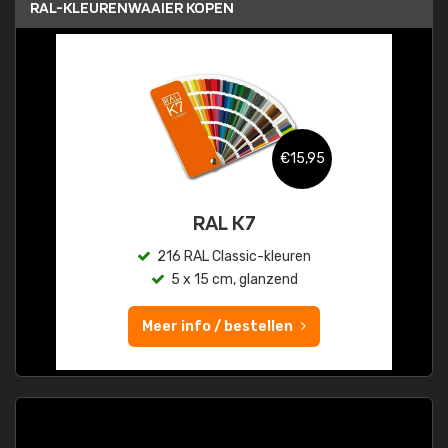
RAL-KLEURENWAAIER KOPEN
€15,95
RAL K7
216 RAL Classic-kleuren
5 x 15 cm, glanzend
Meer info / bestellen