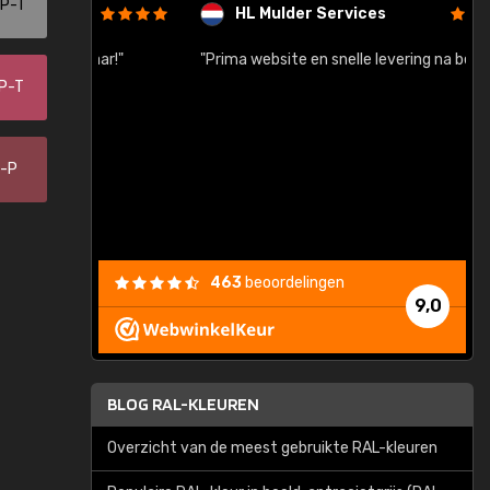
-P-T
HL Mulder Services
baar!"
"Prima website en snelle levering na bestelling"
"
-P-T
0-P
463
beoordelingen
9,0
BLOG RAL-KLEUREN
Overzicht van de meest gebruikte RAL-kleuren