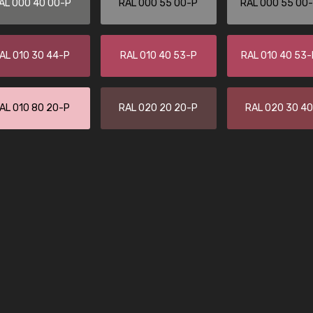
AL 000 40 00-P
RAL 000 55 00-P
RAL 000 55 00
Kambier BV
"Super snelle service en zeer betaal
AL 010 30 44-P
RAL 010 40 53-P
RAL 010 40 53
AL 010 80 20-P
RAL 020 20 20-P
RAL 020 30 4