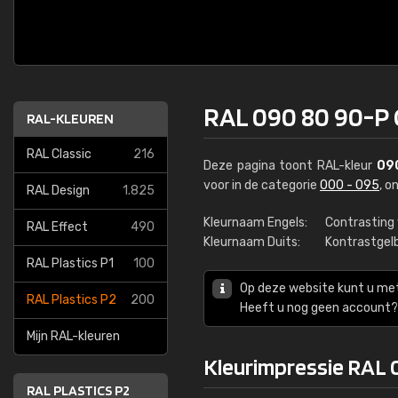
RAL 090 80 90-P 
RAL-KLEUREN
RAL Classic
216
Deze pagina toont RAL-kleur
09
voor in de categorie
000 - 095
, o
RAL Design
1.825
Kleurnaam Engels:
Contrasting 
RAL Effect
490
Kleurnaam Duits:
Kontrastgel
RAL Plastics P1
100
Op deze website kunt u me
RAL Plastics P2
200
Heeft u nog geen account? 
Mijn RAL-kleuren
Kleurimpressie RAL 
RAL PLASTICS P2