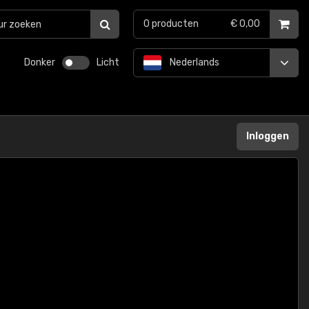
0
producten
€ 0,00
Donker
Licht
Nederlands
Inloggen