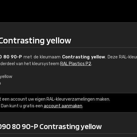
Contrasting yellow
0 80 90-P
met de kleurnaam
Contrasting yellow
. Deze RAL-kle
nderdeel van het kleursysteem
RAL Plastics P2
.
yellow
b
€15
t een account uw eigen RAL-kleurverzamelingen maken.
RAL K7 op waterba
Dan kunt u gratis een
account aanmaken
.
216 RAL Classic-kleur
090 80 90-P Contrasting yellow
5 x 15 cm, glanzend