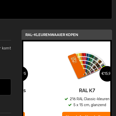
RAL-KLEURENWAAIER KOPEN
ur komt
,95
€15,95
sis
RAL K7
en
216 RAL Classic-kleuren
5 x 15 cm, glanzend