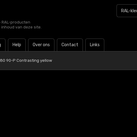
le RAL-producten
e inhoud van deze site.
g
Help
Over ons
Contact
Links
80 90-P Contrasting yellow