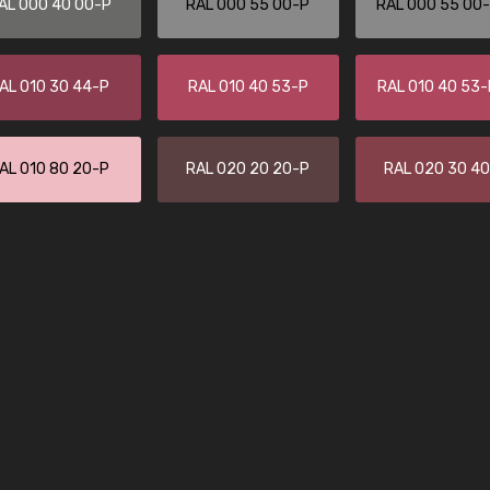
AL 000 40 00-P
RAL 000 55 00-P
RAL 000 55 00
Kambier BV
"Super snelle service en zeer betaal
AL 010 30 44-P
RAL 010 40 53-P
RAL 010 40 53
AL 010 80 20-P
RAL 020 20 20-P
RAL 020 30 4