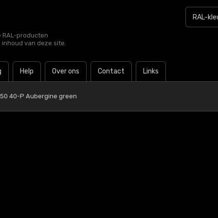
le RAL-producten
e inhoud van deze site.
g
Help
Over ons
Contact
Links
 50 40-P Aubergine green