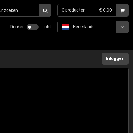
0
producten
€ 0,00
Donker
Licht
Nederlands
Inloggen