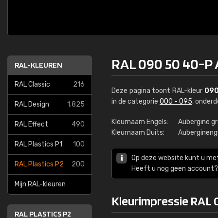
RAL 090 50 40-P 
RAL-KLEUREN
RAL Classic
216
Deze pagina toont RAL-kleur
090
in de categorie
000 - 095
, onder
RAL Design
1.825
Kleurnaam Engels:
Aubergine g
RAL Effect
490
Kleurnaam Duits:
Aubergineng
RAL Plastics P1
100
Op deze website kunt u me
RAL Plastics P2
200
Heeft u nog geen account? 
Mijn RAL-kleuren
Kleurimpressie RAL 
RAL PLASTICS P2