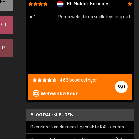
-P-T
HL Mulder Services
baar!"
"Prima website en snelle levering na bestelling"
"
-P-T
0-P
463
beoordelingen
9,0
BLOG RAL-KLEUREN
Overzicht van de meest gebruikte RAL-kleuren