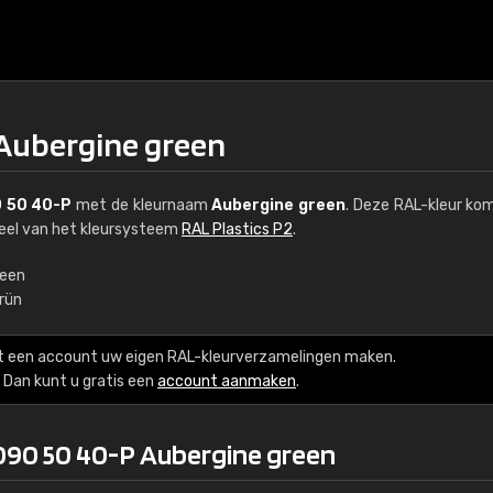
Aubergine green
 50 40-P
met de kleurnaam
Aubergine green
. Deze RAL-kleur ko
deel van het kleursysteem
RAL Plastics P2
.
reen
rün
€15
t een account uw eigen RAL-kleurverzamelingen maken.
RAL K7 op waterba
Dan kunt u gratis een
account aanmaken
.
216 RAL Classic-kleur
090 50 40-P Aubergine green
5 x 15 cm, glanzend