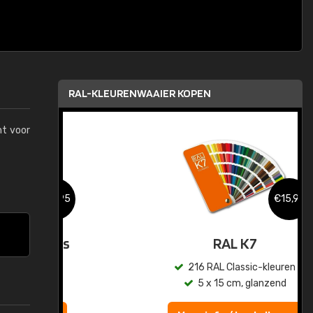
RAL-KLEURENWAAIER KOPEN
mt voor
,95
€15,95
sis
RAL K7
en
216 RAL Classic-kleuren
5 x 15 cm, glanzend