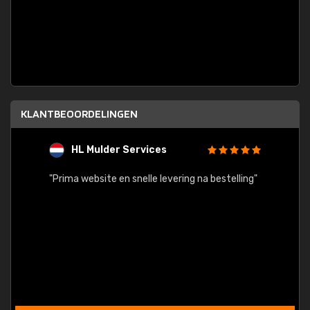
KLANTBEOORDELINGEN
HL Mulder Services
T
"
"Prima website en snelle levering na bestelling"
"Alles