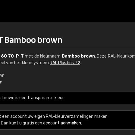
-T Bamboo brown
 60 70-P-T
met de kleurnaam
Bamboo brown
. Deze RAL-kleur ko
deel van het kleursysteem
RAL Plastics P2
.
wn
n
€15
brown is een transparante kleur.
RAL K7 op waterba
216 RAL Classic-kleur
t een account uw eigen RAL-kleurverzamelingen maken.
5 x 15 cm, glanzend
Dan kunt u gratis een
account aanmaken
.