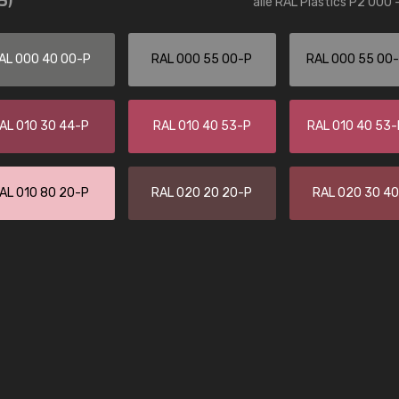
alle RAL Plastics P2 000 
Kambier BV
"Super snelle service en zeer betaal
AL 000 40 00-P
RAL 000 55 00-P
RAL 000 55 00
AL 010 30 44-P
RAL 010 40 53-P
RAL 010 40 53
AL 010 80 20-P
RAL 020 20 20-P
RAL 020 30 4