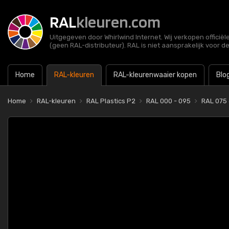
RAL
kleuren.com
Uitgegeven door Whirlwind Internet. Wij verkopen officië
(geen RAL-distributeur). RAL is niet aansprakelijk voor d
Home
RAL-kleuren
RAL-kleurenwaaier kopen
Blo
Home
RAL-kleuren
RAL Plastics P2
RAL 000 - 095
RAL 075