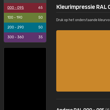
Kleurimpressie RAL
000 - 095
65
100 - 190
50
Druk op het onderstaande kleurvo
200 - 290
50
300 - 360
35
Andere RAL 000 - 095
(6