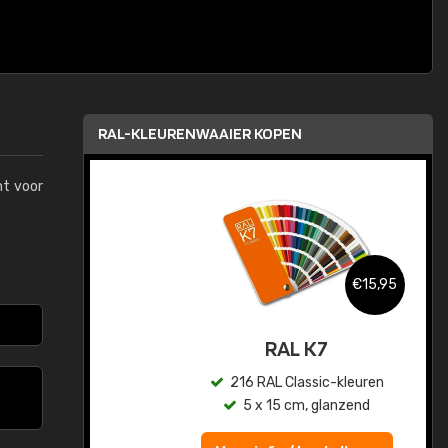
RAL-KLEURENWAAIER KOPEN
mt voor
,95
€15,95
sis
RAL K7
en
216 RAL Classic-kleuren
5 x 15 cm, glanzend