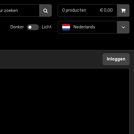
0
producten
€ 0,00
Donker
Licht
Nederlands
Inloggen