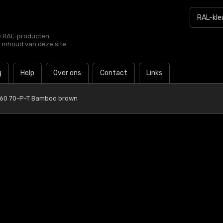
le RAL-producten
e inhoud van deze site.
g
Help
Over ons
Contact
Links
 60 70-P-T Bamboo brown