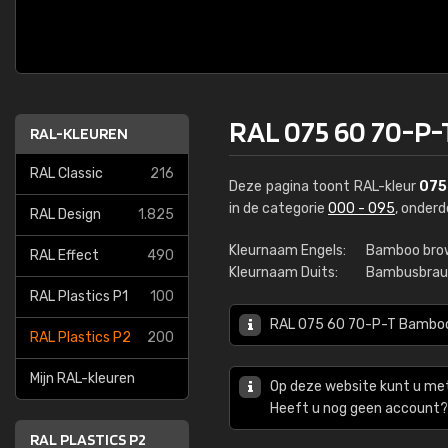
RAL 075 60 70-P
RAL-KLEUREN
RAL Classic
216
Deze pagina toont RAL-kleur
075
in de categorie
000 - 095
, onder
RAL Design
1.825
Kleurnaam Engels:
Bamboo bro
RAL Effect
490
Kleurnaam Duits:
Bambusbrau
RAL Plastics P1
100
RAL 075 60 70-P-T Bamboo 
RAL Plastics P2
200
Mijn RAL-kleuren
Op deze website kunt u me
Heeft u nog geen account? 
RAL PLASTICS P2