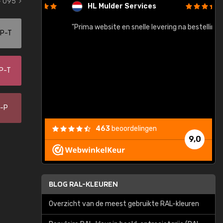
- 095
HL Mulder Services
baar!"
"Prima website en snelle levering na bestelling"
"
-P-T
-P-T
0-P
463
beoordelingen
9,0
BLOG RAL-KLEUREN
Overzicht van de meest gebruikte RAL-kleuren