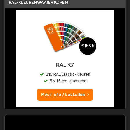
RAL-KLEURENWAAIER KOPEN
€15,95
RAL K7
216 RAL Classic-kleuren
5 x 15 cm, glanzend
Meer info / bestellen