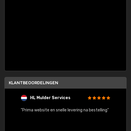
KLANTBEOORDELINGEN
HL Mulder Services
T
"
"Prima website en snelle levering na bestelling"
"Alles