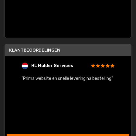
KLANTBEOORDELINGEN
HL Mulder Services
T
"
"Prima website en snelle levering na bestelling"
"Alles