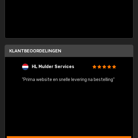
KLANTBEOORDELINGEN
HL Mulder Services
T
"
"Prima website en snelle levering na bestelling"
"Alles