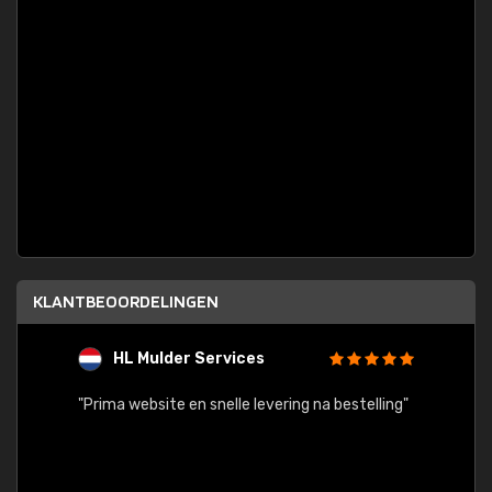
KLANTBEOORDELINGEN
HL Mulder Services
T
"
"Prima website en snelle levering na bestelling"
"Alles