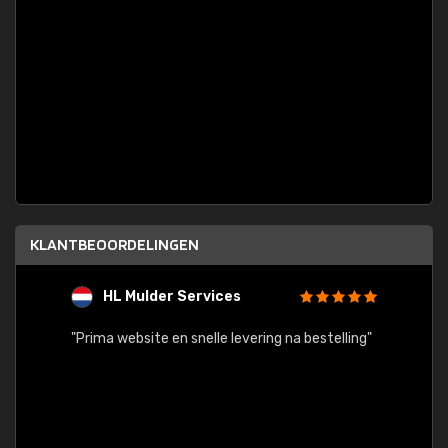
KLANTBEOORDELINGEN
HL Mulder Services
T
"
"Prima website en snelle levering na bestelling"
"Alles