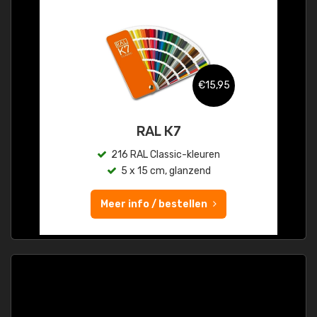
€15,95
RAL K7
216 RAL Classic-kleuren
5 x 15 cm, glanzend
Meer info / bestellen