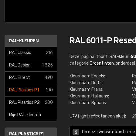
RAL 6011-P Rese
RAL-KLEUREN
RAL Classic
216
Deze pagina toont RAL-kleur
60
categorie
Groentinten
, onderdee
RAL Design
1.825
Kleurnaam Engels:
R
RAL Effect
490
Kleurnaam Duits:
R
Kleurnaam Frans:
V
RAL Plastics P1
100
Kleurnaam Italiaans:
V
RAL Plastics P2
200
Kleurnaam Spaans:
V
Mijn RAL-kleuren
LRV
(light reflectance value):
2
Op deze website kunt u me
RAL PLASTICS P1