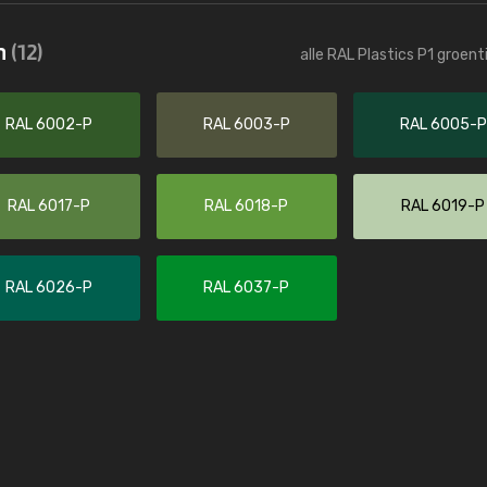
Kambier BV
n
(12)
alle RAL Plastics P1 groen
"Super snelle service en zeer betaal
RAL 6002-P
RAL 6003-P
RAL 6005-P
RAL 6017-P
RAL 6018-P
RAL 6019-P
RAL 6026-P
RAL 6037-P