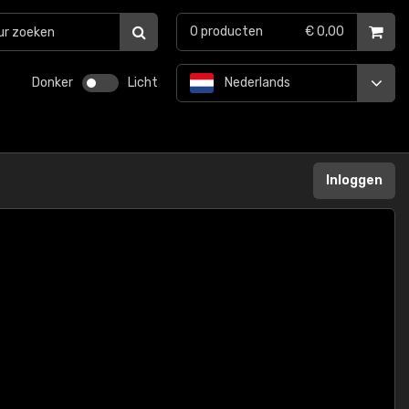
0
producten
€ 0,00
Donker
Licht
Nederlands
Inloggen