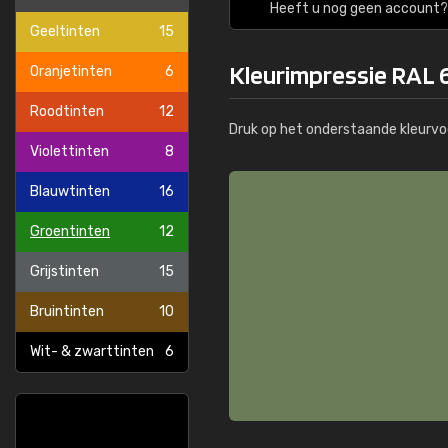
Heeft u nog geen account? 
Geeltinten
15
Kleurimpressie RAL
Oranjetinten
6
Roodtinten
12
Druk op het onderstaande kleurvo
Violettinten
8
Blauwtinten
16
Groentinten
12
Grijstinten
15
Bruintinten
10
Wit- & zwarttinten
6