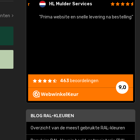
HL Mulder Services
tinten
baar!"
"Prima website en snelle levering na bestelling"
"
463
beoordelingen
9,0
BLOG RAL-KLEUREN
Overzicht van de meest gebruikte RAL-kleuren