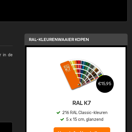
RAL-KLEURENWAAIER KOPEN
r in de
,95
€15,95
sis
RAL K7
en
216 RAL Classic-kleuren
5 x 15 cm, glanzend