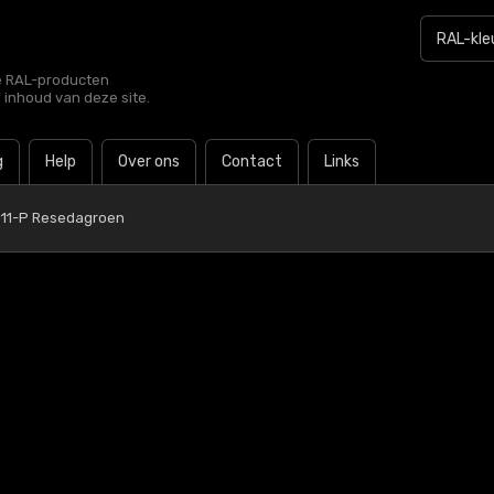
le RAL-producten
e inhoud van deze site.
g
Help
Over ons
Contact
Links
011-P Resedagroen