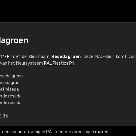
dagroen
11-P
met de kleurnaam
Resedagroen
. Deze RAL-kleur komt voo
l van het kleursysteem
RAL Plastics P1
.
eseda green
esedagrün
€15
ert réséda
erde reseda
erde reseda
RAL K7 op waterba
0,85
216 RAL Classic-kleur
5 x 15 cm, glanzend
t een account uw eigen RAL-kleurverzamelingen maken.