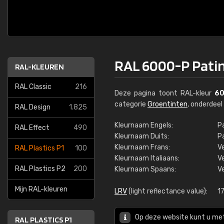
RAL 6000-P Pati
RAL-KLEUREN
RAL Classic
216
Deze pagina toont RAL-kleur
60
categorie
Groentinten
, onderdee
RAL Design
1.825
Kleurnaam Engels:
P
RAL Effect
490
Kleurnaam Duits:
P
Kleurnaam Frans:
V
RAL Plastics P1
100
Kleurnaam Italiaans:
V
RAL Plastics P2
200
Kleurnaam Spaans:
V
Mijn RAL-kleuren
LRV
(light reflectance value):
17
Op deze website kunt u me
RAL PLASTICS P1