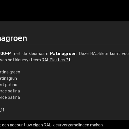
nagroen
00-P
met de kleurnaam
Patinagroen
. Deze RAL-kleur komt voo
l van het kleursysteem
RAL Plastics P1
.
atina green
atinagrün
€15
ert patine
erde patina
erde patina
RAL K7 op waterba
,11
216 RAL Classic-kleur
5 x 15 cm, glanzend
t een account uw eigen RAL-kleurverzamelingen maken.