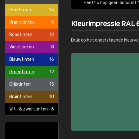
Heeft u nog geen account? 
Geeltinten
15
Kleurimpressie RAL
Oranjetinten
6
Roodtinten
12
Druk op het onderstaande kleurvo
Violettinten
8
Blauwtinten
16
Groentinten
12
Grijstinten
15
Bruintinten
10
Wit- & zwarttinten
6