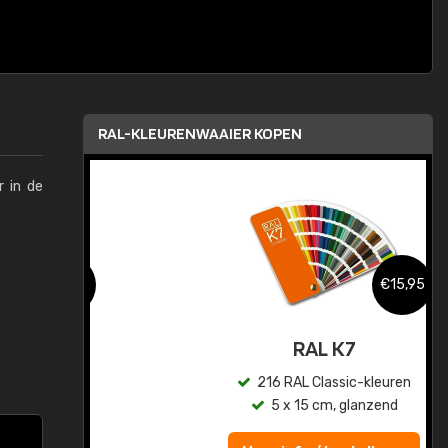
RAL-KLEURENWAAIER KOPEN
r in de
,95
€15,95
sis
RAL K7
en
216 RAL Classic-kleuren
5 x 15 cm, glanzend