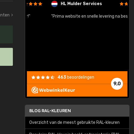
HL Mulder Services
tinten
baar!"
"Prima website en snelle levering na bestelling"
"
463
beoordelingen
9,0
BLOG RAL-KLEUREN
Overzicht van de meest gebruikte RAL-kleuren