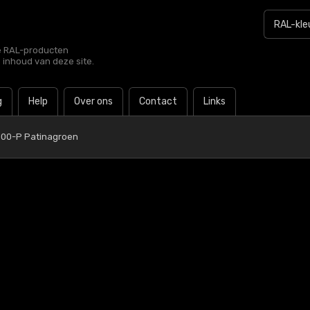
le RAL-producten
e inhoud van deze site.
g
Help
Over ons
Contact
Links
000-P Patinagroen