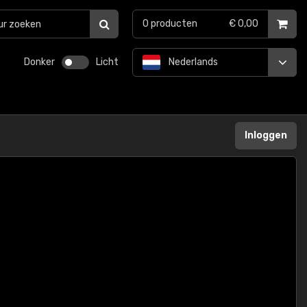
0
producten
€ 0,00
Donker
Licht
Nederlands
Inloggen