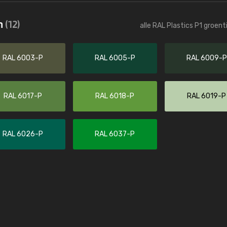
Kambier BV
n
(12)
alle RAL Plastics P1 groen
"Super snelle service en zeer betaal
RAL 6003-P
RAL 6005-P
RAL 6009-P
RAL 6017-P
RAL 6018-P
RAL 6019-P
RAL 6026-P
RAL 6037-P