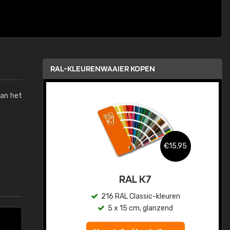
RAL-KLEURENWAAIER KOPEN
van het
,95
€15,95
sis
RAL K7
en
216 RAL Classic-kleuren
5 x 15 cm, glanzend