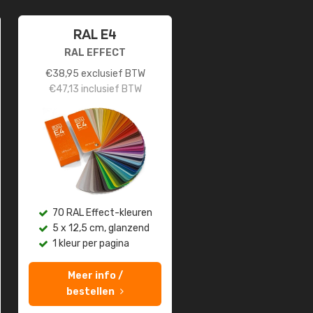
RAL E4
RAL EFFECT
€
38,95
exclusief BTW
€
47,13
inclusief BTW
70 RAL Effect-kleuren
5 x 12,5 cm, glanzend
1 kleur per pagina
Meer info /
bestellen