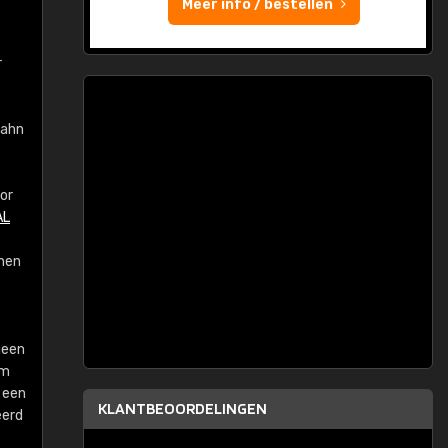
Meer info / bestellen
r
bahn
or
AL
nnen
geen
om
 een
KLANTBEOORDELINGEN
eerd