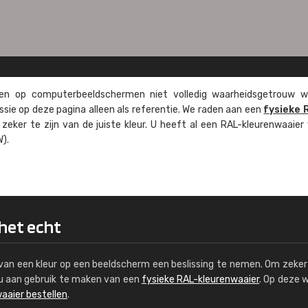
n op computer­beeld­schermen niet volledig waarheids­­getrouw w
ssie op deze pagina alleen als referentie. We raden aan een
fysieke 
eker te zijn van de juiste kleur. U heeft al een RAL-kleuren­waaier
).
 het echt
s van een kleur op een beeldscherm een beslissing te nemen. Om zeker 
e u aan gebruik te maken van een
fysieke RAL-kleurenwaaier
. Op deze 
aaier bestellen
.