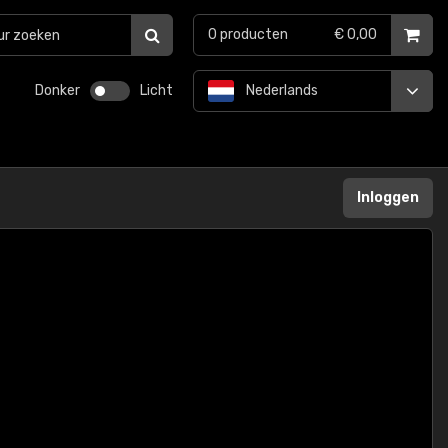
0
producten
€ 0,00
Donker
Licht
Nederlands
Inloggen