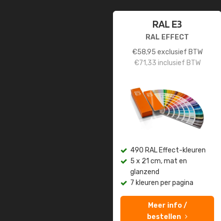
RAL E3
RAL EFFECT
€
58,95
exclusief BTW
€
71,33
inclusief BTW
490 RAL Effect-kleuren
5 x 21 cm, mat en
glanzend
7 kleuren per pagina
Meer info /
bestellen