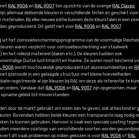
Meer info / bestellen
l met
RAL 9006
en
RAL 9007
ten opzichte van de overige
RAL Classic
zijn allemaal dekkende kleuren in verschillende tinten en geschikt voor
 materialen. Bij elke nieuwe editie kunnen deze kleurstalen in een zee
den geproduceerd. Dit geldt niet voor
RAL 9006
en
RAL 9007
.
ig uit het corrosiebeschermingsprogramma van de voormalige Reichs
kleuren waren verplicht voor corrosiebescherming van staalwerk
) en het rollend materieel (daken etc.). De kleuren hadden ook
de voormalige Duitse luchtmacht en marine. Ze waren nooit bestemd vo
L 9006
wordt hoofdzakelijk geproduceerd uit aluminiumdeeltjes en
R
t ijzeroxide in een gelaagde structuur met kleine hoeveelheden
ahn registreerde al zijn kleuren bij RAL om deze als referentie te ku
van orders. Vandaar dat
RAL 9006
en
RAL 9007
zijn opgenomen, maar
un opname geleid tot misverstanden.
en door de markt gebruikt om eisen aan te geven, ook al bestond er 
kleuren. Bovendien hebben beide kleuren een transparante laag nodig 
ken te kunnen gebruiken. Hiervoor is vaak een speciale coating tegen
. Indien meerdere coatings van verschillende soorten worden gecombin
 levert dit vaak problemen op indien gekozen is voor
RAL 9006
of
RAL