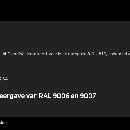
0-M
. Deze RAL-kleur komt voor in de categorie
810 - 870
, onderdeel 
4,64
€15
weergave van RAL 9006 en 9007
RAL K7 op waterba
216 RAL Classic-kleur
5 x 15 cm, glanzend
leur.