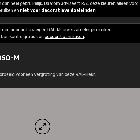
zijn dan heel gebruikelijk. Daarom adviseert RAL deze kleuren alleen voor
Kambier BV
bruiken en
niet voor decoratieve doeleinden
.
"Super snelle service en zeer betaal
t een account uw eigen RAL-kleurverzamelingen maken.
Dan kunt u gratis een
account aanmaken
.
 860-M
orbeeld voor een vergroting van deze RAL-kleur: