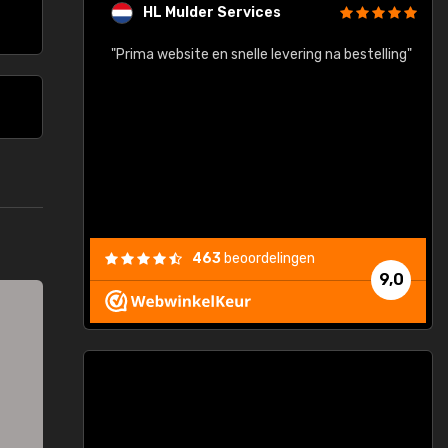
HL Mulder Services
baar!"
"Prima website en snelle levering na bestelling"
"
463
beoordelingen
9,0