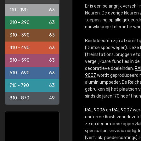
Er is een belangrijk verschi
110 - 190
63
kleuren. De overige kleuren 
toepassing op alle gekleurde
210 - 290
63
nauwkeurige tolerantie wor
310 - 390
63
Beide kleuren zijn afkomst
410 - 490
63
(Duitse spoorwegen). Deze 
(treinstations, bruggen etc.
510 - 590
63
vergelijkbare functies in 
decoratieve doeleinden.
RA
610 - 690
63
9007
wordt geproduceerd me
aluminiumpoeder. De Reichsb
710 - 790
63
gebruiken bij het plaatsen 
sinds de jaren '70 heeft h
810 - 870
49
RAL 9006
en
RAL 9007
werd
uniforme finish voor deze 
ze op decoratieve oppervlak
speciaal prijsniveau nodig
(verf, lak, poedercoatings),