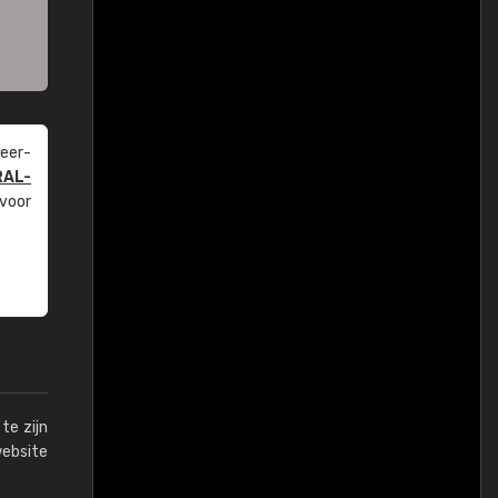
eer­
RAL-
 voor
te zijn
website