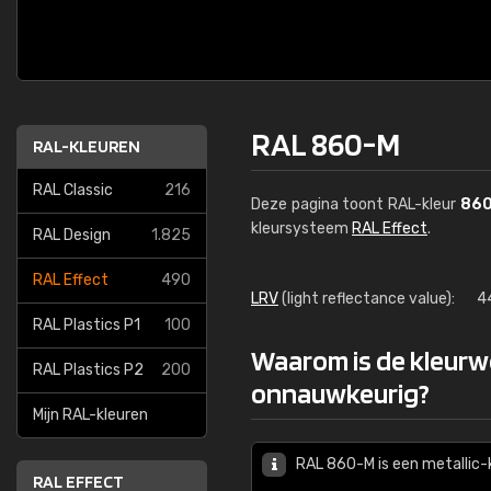
RAL 860-M
RAL-KLEUREN
RAL Classic
216
Deze pagina toont RAL-kleur
86
kleursysteem
RAL Effect
.
RAL Design
1.825
RAL Effect
490
LRV
(light reflectance value):
4
RAL Plastics P1
100
Waarom is de kleur
RAL Plastics P2
200
onnauwkeurig?
Mijn RAL-kleuren
RAL 860-M is een metallic-k
RAL EFFECT