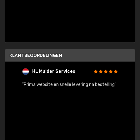
KLANTBEOORDELINGEN
HL Mulder Services
T
"
"Prima website en snelle levering na bestelling"
"Alles