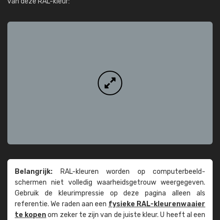
van deze RAL-kleur:
Belangrijk:
RAL-kleuren worden op computer­beeld­
schermen niet volledig waarheids­­getrouw weer­gegeven.
Gebruik de kleur­impressie op deze pagina alleen als
referentie. We raden aan een
fysieke RAL-kleuren­waaier
te kopen
om zeker te zijn van de juiste kleur. U heeft al een