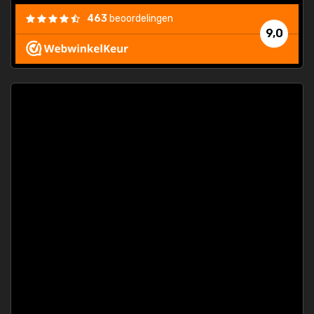
463
beoordelingen
9,0