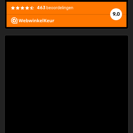
463
beoordelingen
9,0