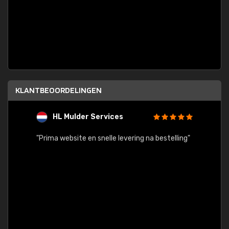
KLANTBEOORDELINGEN
HL Mulder Services
T
"
"Prima website en snelle levering na bestelling"
"Alles