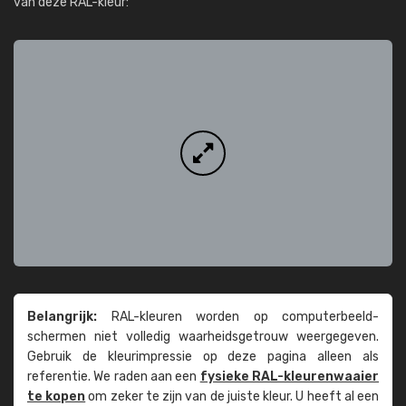
van deze RAL-kleur:
Belangrijk:
RAL-kleuren worden op computer­beeld­
schermen niet volledig waarheids­­getrouw weer­gegeven.
Gebruik de kleur­impressie op deze pagina alleen als
referentie. We raden aan een
fysieke RAL-kleuren­waaier
te kopen
om zeker te zijn van de juiste kleur. U heeft al een