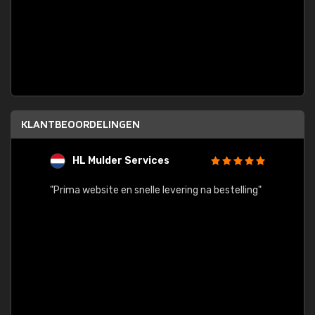
KLANTBEOORDELINGEN
HL Mulder Services
T
"
"Prima website en snelle levering na bestelling"
"Alles