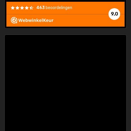
463
beoordelingen
9,0