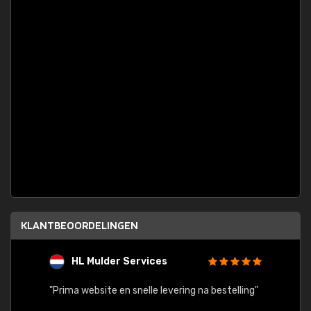
KLANTBEOORDELINGEN
HL Mulder Services
T
"
"Prima website en snelle levering na bestelling"
"Alles