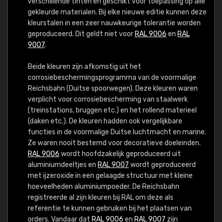
verschillende tinten en geschikt voor toepassing op alle
gekleurde materialen. Bij elke nieuwe editie kunnen deze
kleurstalen in een zeer nauwkeurige tolerantie worden
geproduceerd. Dit geldt niet voor
RAL 9006
en
RAL
9007
.
Beide kleuren zijn afkomstig uit het
corrosiebeschermingsprogramma van de voormalige
Reichsbahn (Duitse spoorwegen). Deze kleuren waren
verplicht voor corrosiebescherming van staalwerk
(treinstations, bruggen etc.) en het rollend materieel
(daken etc.). De kleuren hadden ook vergelijkbare
functies in de voormalige Duitse luchtmacht en marine.
Ze waren nooit bestemd voor decoratieve doeleinden.
RAL 9006
wordt hoofdzakelijk geproduceerd uit
aluminiumdeeltjes en
RAL 9007
wordt geproduceerd
met ijzeroxide in een gelaagde structuur met kleine
hoeveelheden aluminiumpoeder. De Reichsbahn
registreerde al zijn kleuren bij RAL om deze als
referentie te kunnen gebruiken bij het plaatsen van
orders. Vandaar dat
RAL 9006
en
RAL 9007
zijn