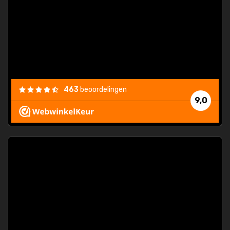
463
beoordelingen
9,0