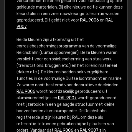
verschillende tinten en geschikt voor toepassing op alle
gekleurde materialen. Bij elke nieuwe editie kunnen deze
kleurstalen in een zeer nauwkeurige tolerantie worden
geproduceerd. Dit geldt niet voor
RAL 9006
en
RAL
9007
.
Beide kleuren zijn afkomstig uit het
corrosiebeschermingsprogramma van de voormalige
Reichsbahn (Duitse spoorwegen). Deze kleuren waren
verplicht voor corrosiebescherming van staalwerk
(treinstations, bruggen etc.) en het rollend materieel
(daken etc.). De kleuren hadden ook vergelijkbare
functies in de voormalige Duitse luchtmacht en marine.
Ze waren nooit bestemd voor decoratieve doeleinden.
RAL 9006
wordt hoofdzakelijk geproduceerd uit
aluminiumdeeltjes en
RAL 9007
wordt geproduceerd
met ijzeroxide in een gelaagde structuur met kleine
hoeveelheden aluminiumpoeder. De Reichsbahn
registreerde al zijn kleuren bij RAL om deze als
referentie te kunnen gebruiken bij het plaatsen van
orders. Vandaar dat
RAL 9006
en
RAL 9007
zijn