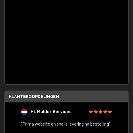
KLANTBEOORDELINGEN
HL Mulder Services
T
"
"Prima website en snelle levering na bestelling"
"Alles