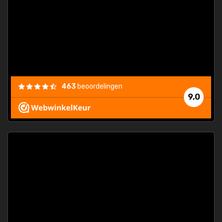
463
beoordelingen
9,0