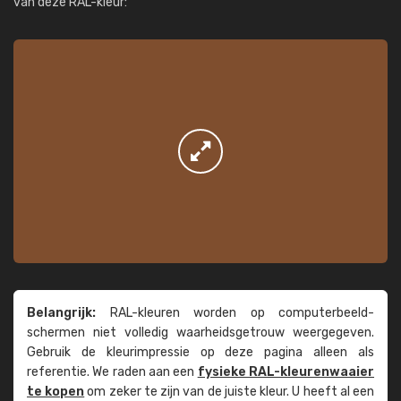
van deze RAL-kleur:
Belangrijk:
RAL-kleuren worden op computer­beeld­
schermen niet volledig waarheids­­getrouw weer­gegeven.
Gebruik de kleur­impressie op deze pagina alleen als
referentie. We raden aan een
fysieke RAL-kleuren­waaier
te kopen
om zeker te zijn van de juiste kleur. U heeft al een