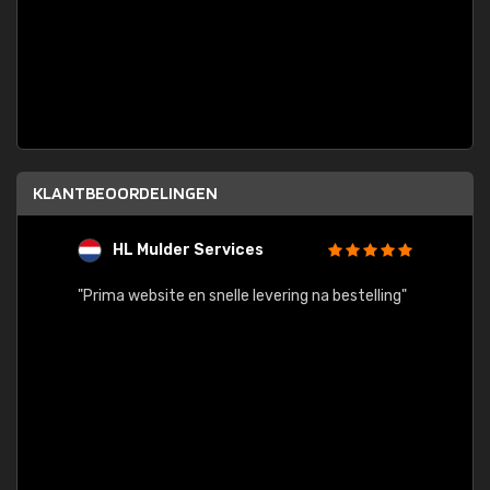
KLANTBEOORDELINGEN
HL Mulder Services
T
"
"Prima website en snelle levering na bestelling"
"Alles