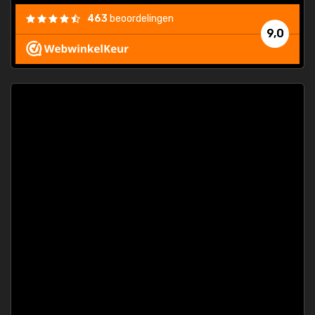
463
beoordelingen
9,0