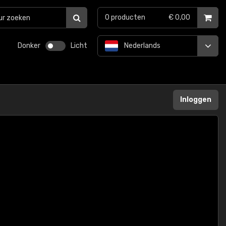
0
producten
€ 0,00
Donker
Licht
Nederlands
Inloggen