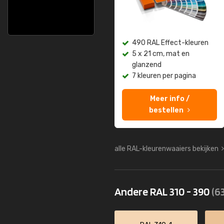
490 RAL Effect-kleuren
5 x 21 cm, mat en
glanzend
7 kleuren per pagina
Meer info /
bestellen
alle RAL-kleurenwaaiers bekijken
Andere RAL 310 - 390
(63