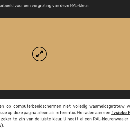
Meer info / bestellen
orbeeld voor een vergroting van deze RAL-kleur:
n op computer­beeld­schermen niet volledig waarheids­­getrouw w
ssie op deze pagina alleen als referentie. We raden aan een
fysieke 
eker te zijn van de juiste kleur. U heeft al een RAL-kleuren­waaier
).