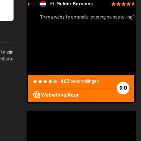
HL Mulder Services
baar!"
"Prima website en snelle levering na bestelling"
"
te zijn
website
463
beoordelingen
9,0