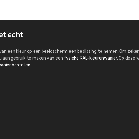
Kambier BV
"Super snelle service en zeer betaal
het echt
s van een kleur op een beeldscherm een beslissing te nemen. Om zeker 
e u aan gebruik te maken van een
fysieke RAL-kleurenwaaier
. Op deze 
aaier bestellen
.