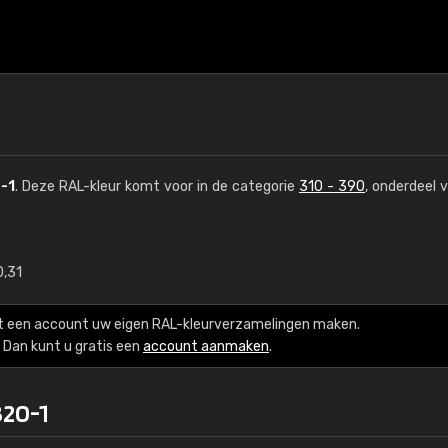
-1
. Deze RAL-kleur komt voor in de categorie
310 - 390
, onderdeel 
0,31
€15
t een account uw eigen RAL-kleurverzamelingen maken.
RAL K7 op waterba
Dan kunt u gratis een
account aanmaken
.
216 RAL Classic-kleur
320-1
5 x 15 cm, glanzend