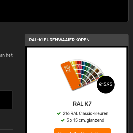
RAL-KLEURENWAAIER KOPEN
van het
,95
€15,95
sis
RAL K7
en
216 RAL Classic-kleuren
5 x 15 cm, glanzend