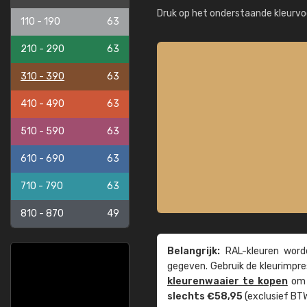
Druk op het onderstaande kleurvo
110 - 190
63
210 - 290
63
310 - 390
63
410 - 490
63
510 - 590
63
610 - 690
63
710 - 790
63
810 - 870
49
Belangrijk:
RAL-kleuren worde
gegeven. Gebruik de kleur­impre
kleuren­waaier te kopen
om z
slechts €58,95
(exclusief BTW