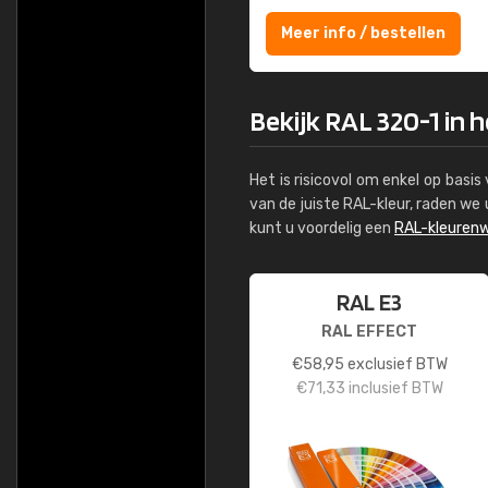
Meer info / bestellen
Bekijk RAL 320-1 in 
Het is risicovol om enkel op basi
van de juiste RAL-kleur, raden w
kunt u voordelig een
RAL-kleurenw
RAL E3
RAL EFFECT
€
58,95
exclusief BTW
€
71,33
inclusief BTW