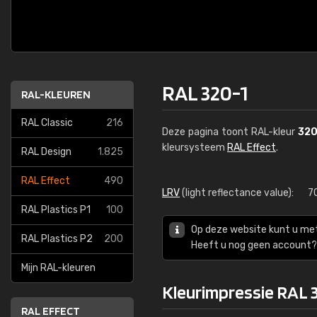
RAL 320-1
RAL-KLEUREN
RAL Classic
216
Deze pagina toont RAL-kleur
320
kleursysteem
RAL Effect
.
RAL Design
1.825
RAL Effect
490
LRV
(light reflectance value):
7
RAL Plastics P1
100
Op deze website kunt u me
RAL Plastics P2
200
Heeft u nog geen account? 
Mijn RAL-kleuren
Kleurimpressie RAL 
RAL EFFECT