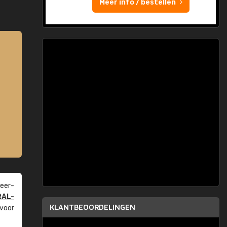
Meer info / bestellen
eer­
RAL-
KLANTBEOORDELINGEN
 voor