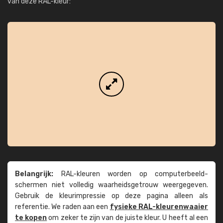
van deze RAL-kleur:
Belangrijk:
RAL-kleuren worden op computer­beeld­
schermen niet volledig waarheids­­getrouw weer­gegeven.
Gebruik de kleur­impressie op deze pagina alleen als
referentie. We raden aan een
fysieke RAL-kleuren­waaier
te kopen
om zeker te zijn van de juiste kleur. U heeft al een