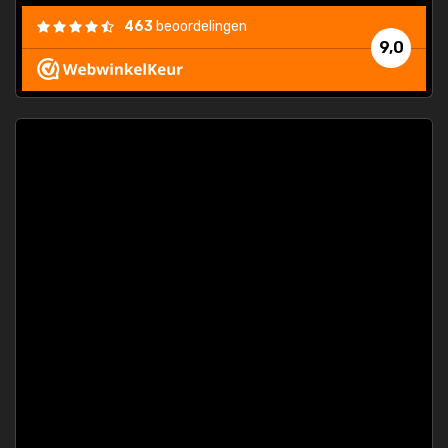
463
beoordelingen
9,0