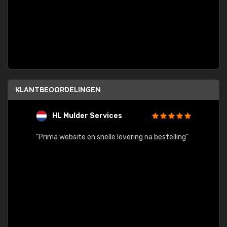
KLANTBEOORDELINGEN
HL Mulder Services
T
"
"Prima website en snelle levering na bestelling"
"Alles