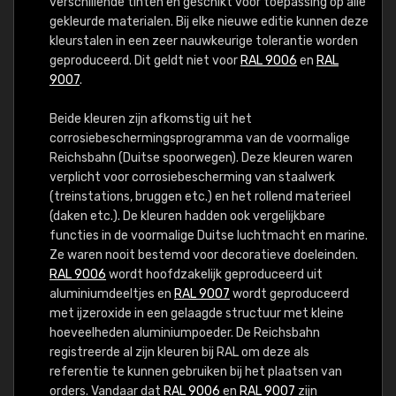
verschillende tinten en geschikt voor toepassing op alle
gekleurde materialen. Bij elke nieuwe editie kunnen deze
kleurstalen in een zeer nauwkeurige tolerantie worden
geproduceerd. Dit geldt niet voor
RAL 9006
en
RAL
9007
.
Beide kleuren zijn afkomstig uit het
corrosiebeschermingsprogramma van de voormalige
Reichsbahn (Duitse spoorwegen). Deze kleuren waren
verplicht voor corrosiebescherming van staalwerk
(treinstations, bruggen etc.) en het rollend materieel
(daken etc.). De kleuren hadden ook vergelijkbare
functies in de voormalige Duitse luchtmacht en marine.
Ze waren nooit bestemd voor decoratieve doeleinden.
RAL 9006
wordt hoofdzakelijk geproduceerd uit
aluminiumdeeltjes en
RAL 9007
wordt geproduceerd
met ijzeroxide in een gelaagde structuur met kleine
hoeveelheden aluminiumpoeder. De Reichsbahn
registreerde al zijn kleuren bij RAL om deze als
referentie te kunnen gebruiken bij het plaatsen van
orders. Vandaar dat
RAL 9006
en
RAL 9007
zijn