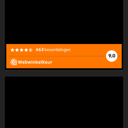
463
beoordelingen
9,0