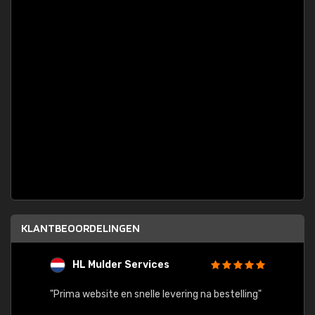
KLANTBEOORDELINGEN
HL Mulder Services
T
"
"Prima website en snelle levering na bestelling"
"Alles