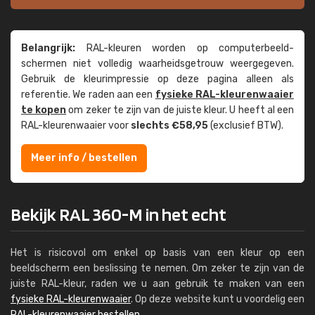
Belangrijk:
RAL-kleuren worden op computer­beeld­
schermen niet volledig waarheids­­getrouw weer­gegeven.
Gebruik de kleur­impressie op deze pagina alleen als
referentie. We raden aan een
fysieke RAL-kleuren­waaier
te kopen
om zeker te zijn van de juiste kleur. U heeft al een
RAL-kleuren­waaier voor
slechts €58,95
(exclusief BTW).
Meer info / bestellen
Bekijk RAL 360-M in het echt
Het is risicovol om enkel op basis van een kleur op een
beeldscherm een beslissing te nemen. Om zeker te zijn van de
juiste RAL-kleur, raden we u aan gebruik te maken van een
fysieke RAL-kleurenwaaier
. Op deze website kunt u voordelig een
RAL-kleurenwaaier bestellen
.