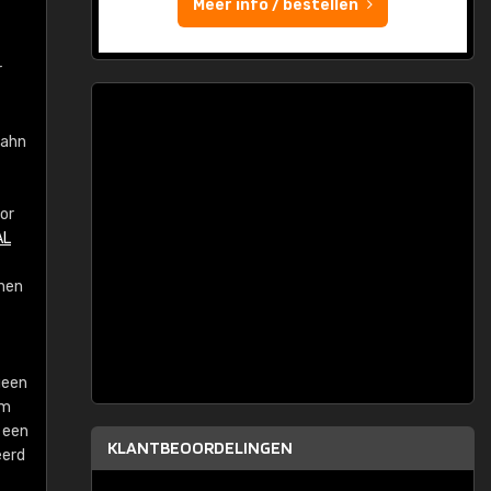
Meer info / bestellen
r
bahn
or
AL
nnen
geen
om
 een
KLANTBEOORDELINGEN
eerd