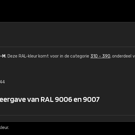
-M
. Deze RAL-kleur komt voor in de categorie
310 - 390
, onderdeel 
,44
€15
weergave van RAL 9006 en 9007
RAL K7 op waterba
216 RAL Classic-kleur
5 x 15 cm, glanzend
leur.