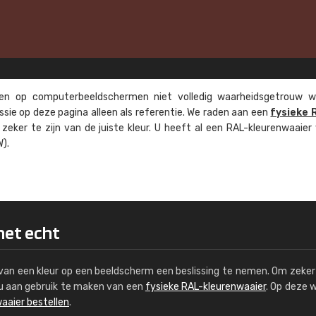
n op computer­beeld­schermen niet volledig waarheids­­getrouw w
ssie op deze pagina alleen als referentie. We raden aan een
fysieke 
eker te zijn van de juiste kleur. U heeft al een RAL-kleuren­waaier
).
het echt
s van een kleur op een beeldscherm een beslissing te nemen. Om zeker 
e u aan gebruik te maken van een
fysieke RAL-kleurenwaaier
. Op deze 
aaier bestellen
.