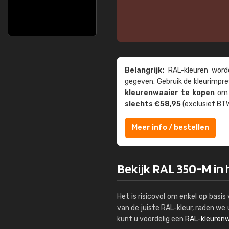
Belangrijk:
RAL-kleuren worde
gegeven. Gebruik de kleur­impre
kleuren­waaier te kopen
om z
slechts €58,95
(exclusief BTW
Meer info / bestellen
Bekijk RAL 350-M in 
Het is risicovol om enkel op basi
van de juiste RAL-kleur, raden w
kunt u voordelig een
RAL-kleurenw