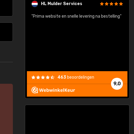
HL Mulder Services
baar!"
"Prima website en snelle levering na bestelling"
"
463
beoordelingen
9,0