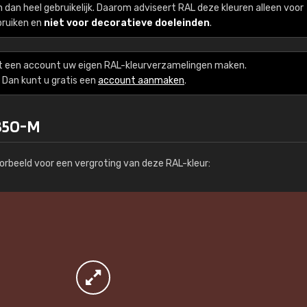
zijn dan heel gebruikelijk. Daarom adviseert RAL deze kleuren alleen voor
Kambier BV
bruiken en
niet voor decoratieve doeleinden
.
"Super snelle service en zeer betaal
t een account uw eigen RAL-kleurverzamelingen maken.
Dan kunt u gratis een
account aanmaken
.
 350-M
orbeeld voor een vergroting van deze RAL-kleur: