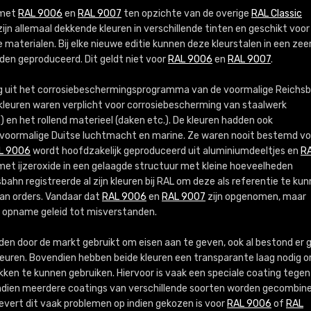
Meer info / bestellen
l met
RAL 9006
en
RAL 9007
ten opzichte van de overige
RAL Classic
zijn allemaal dekkende kleuren in verschillende tinten en geschikt voor
 materialen. Bij elke nieuwe editie kunnen deze kleurstalen in een zee
den geproduceerd. Dit geldt niet voor
RAL 9006
en
RAL 9007
.
ig uit het corrosiebeschermingsprogramma van de voormalige Reichs
kleuren waren verplicht voor corrosiebescherming van staalwerk
) en het rollend materieel (daken etc.). De kleuren hadden ook
de voormalige Duitse luchtmacht en marine. Ze waren nooit bestemd vo
L 9006
wordt hoofdzakelijk geproduceerd uit aluminiumdeeltjes en
R
t ijzeroxide in een gelaagde structuur met kleine hoeveelheden
ahn registreerde al zijn kleuren bij RAL om deze als referentie te ku
van orders. Vandaar dat
RAL 9006
en
RAL 9007
zijn opgenomen, maar
un opname geleid tot misverstanden.
en door de markt gebruikt om eisen aan te geven, ook al bestond er 
kleuren. Bovendien hebben beide kleuren een transparante laag nodig 
ken te kunnen gebruiken. Hiervoor is vaak een speciale coating tegen
. Indien meerdere coatings van verschillende soorten worden gecombin
 levert dit vaak problemen op indien gekozen is voor
RAL 9006
of
RAL