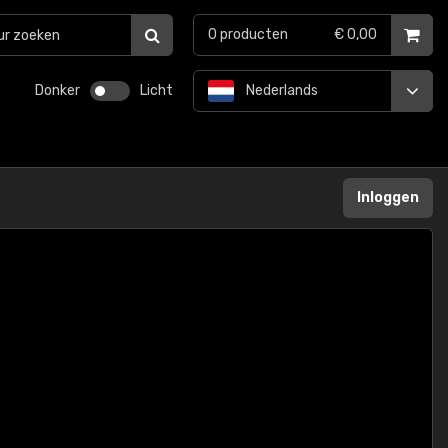
0
producten
€ 0,00
Donker
Licht
Nederlands
Inloggen