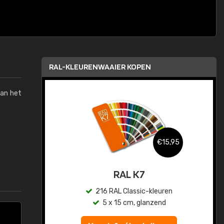
RAL-KLEURENWAAIER KOPEN
van het
,95
€15,95
sis
RAL K7
en
216 RAL Classic-kleuren
5 x 15 cm, glanzend