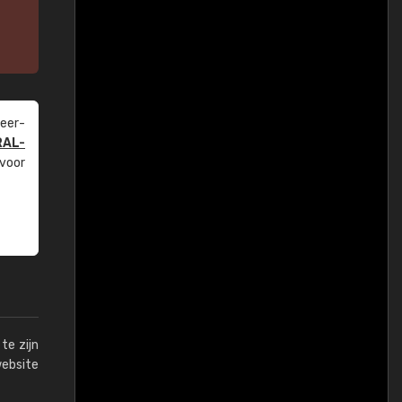
eer­
RAL-
 voor
te zijn
website