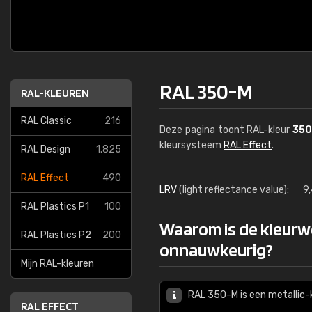
RAL 350-M
RAL-KLEUREN
RAL Classic
216
Deze pagina toont RAL-kleur
350
kleursysteem
RAL Effect
.
RAL Design
1.825
RAL Effect
490
LRV
(light reflectance value):
9
RAL Plastics P1
100
Waarom is de kleur
RAL Plastics P2
200
onnauwkeurig?
Mijn RAL-kleuren
RAL 350-M is een metallic-k
RAL EFFECT