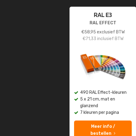
RAL E3
RAL EFFECT
€
58,95
exclusief BTW
€
71,33
inclusief BTW
490 RAL Effect-kleuren
5 x 21 cm, mat en
glanzend
7 kleuren per pagina
Meer info /
bestellen