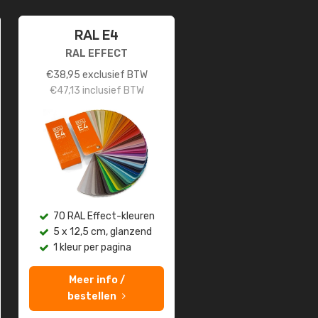
RAL E4
RAL EFFECT
€
38,95
exclusief BTW
€
47,13
inclusief BTW
70 RAL Effect-kleuren
5 x 12,5 cm, glanzend
1 kleur per pagina
Meer info /
bestellen