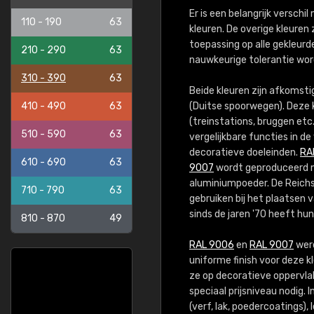
Er is een belangrijk verschi
110 - 190
63
kleuren. De overige kleuren 
toepassing op alle gekleurde
210 - 290
63
nauwkeurige tolerantie wor
310 - 390
63
Beide kleuren zijn afkomst
410 - 490
63
(Duitse spoorwegen). Deze 
(treinstations, bruggen etc.
510 - 590
63
vergelijkbare functies in 
decoratieve doeleinden.
RA
610 - 690
63
9007
wordt geproduceerd me
aluminiumpoeder. De Reichsb
710 - 790
63
gebruiken bij het plaatsen 
sinds de jaren '70 heeft h
810 - 870
49
RAL 9006
en
RAL 9007
werd
uniforme finish voor deze 
ze op decoratieve oppervlak
speciaal prijsniveau nodig
(verf, lak, poedercoatings),