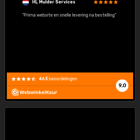
HL Mulder Services
T
"
"Prima website en snelle levering na bestelling"
"Alles
463
beoordelingen
9,0