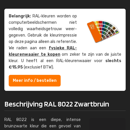
Belangrijk:
RAL-kleuren worden op
computer­beeld­schermen niet
volledig waarheids­­getrouw weer­
gegeven. Gebruik de kleur­impressie
op deze pagina alleen als referentie.
We raden aan een
fysieke RAL-
kleuren­waaier te kopen
om zeker te zijn van de juiste
kleur. U heeft al een RAL-kleuren­waaier voor
slechts
€15,95
(exclusief BTW).
Meer info / bestellen
Beschrijving RAL 8022 Zwartbruin
RAL 8022 is een diepe, intense
bruinzwarte kleur die een gevoel van