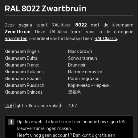
RAL 8022 Zwartbruin
Deze pagina toont RAL-kleur
8022
met de kleurnaam
Zwartbruin
. Deze RAL-kleur komt voor in de categorie
Bruintinten
, onderdeel van het kleursysteem
RAL Classic
.
Kleurnaam Engels:
Black brown
Kleurnaam Duits:
Schwarzbraun
Kleurnaam Frans:
Brun noir
Kleurnaam Italiaans:
Marrone nerastro
Kleurnaam Spaans:
Pardo negruzco
Kleurnaam Russisch:
Коричнево - черный
Kleurnaam Chinees:
黑褐色
LRV
(light reflectance value):
4,57
Op deze website kunt u met een account uw eigen RAL-
kleurverzamelingen maken.
Heeft u nog geen account? Dan kunt u gratis een