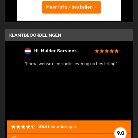
Meer info / bestellen
KLANTBEOORDELINGEN
HL Mulder Services
T
"
"Prima website en snelle levering na bestelling"
"Alles
463
beoordelingen
9,0