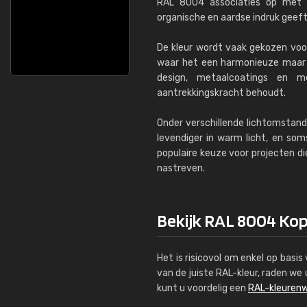
RAL 8004 associaties op met k
organische en aardse indruk geeft
De kleur wordt vaak gekozen voo
waar het een harmonieuze maar ex
design, metaalcoatings en m
aantrekkingskracht behoudt.
Onder verschillende lichtomstand
levendiger in warm licht, en som
populaire keuze voor projecten die
nastreven.
Bekijk RAL 8004 Kop
Het is risicovol om enkel op basi
van de juiste RAL-kleur, raden w
kunt u voordelig een
RAL-kleurenw