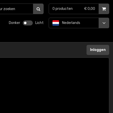
0
producten
€ 0,00
Donker
Licht
Nederlands
Inloggen