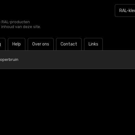
le RAL-producten
e inhoud van deze site.
g
Help
Over ons
Contact
Links
operbruin