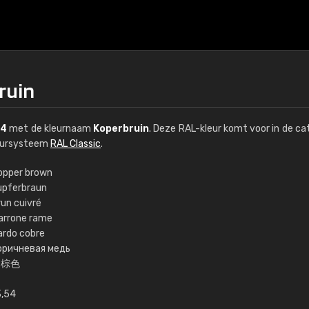
ruin
04
met de kleurnaam
Koperbruin
. Deze RAL-kleur komt voor in de ca
leursysteem
RAL Classic
.
opper brown
upferbraun
€15
run cuivré
arrone rame
ardo cobre
RAL K7 op waterba
оричневая медь
铜棕色
216 RAL Classic-kleur
5 x 15 cm, glanzend
3,54