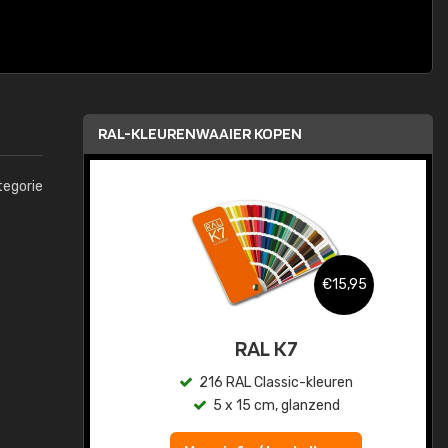
RAL-KLEURENWAAIER KOPEN
tegorie
,95
€15,95
sis
RAL K7
en
216 RAL Classic-kleuren
5 x 15 cm, glanzend