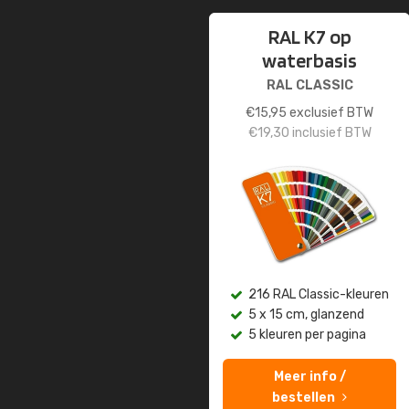
RAL K7 op
waterbasis
RAL CLASSIC
€
15,95
exclusief BTW
€
19,30
inclusief BTW
216 RAL Classic-kleuren
5 x 15 cm, glanzend
5 kleuren per pagina
Meer info /
bestellen