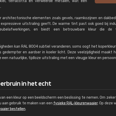
lei, terracotta en verweerde metalen, wat een
.
r architectonische elementen zoals gevels, raamkozijnen en dakbed
pressieve uitstraling geeft. De warme tint past ook goed bij indu
eubelafwerkingen, en biedt een betrouwbare kleur die de v
igheden kan RAL 8004 subtiel veranderen; soms oogt het koperkleur
s gedempter en aardser in koeler licht. Deze veelzijdigheid maakt 
 een natuurlijke, tijdloze uitstraling met een vleugje kleur en persoonl
erbruin in het echt
s van een kleur op een beeldscherm een beslissing te nemen. Om zeker 
e u aan gebruik te maken van een
fysieke RAL-kleurenwaaier
. Op deze 
aaier bestellen
.