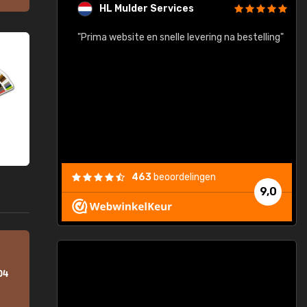
HL Mulder Services
baar!"
"Prima website en snelle levering na bestelling"
"
463
beoordelingen
9,0