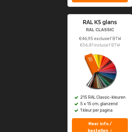
RAL K5 glans
RAL CLASSIC
€
46,95
exclusief BTW
€
56,81
inclusief BTW
215 RAL Classic-kleuren
5 x 15 cm, glanzend
1 kleur per pagina
Meer info /
bestellen