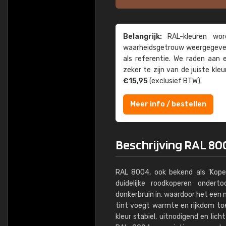
Belangrijk:
RAL-kleuren word
waarheids­­getrouw weer­gegeven
als referentie. We raden aan
zeker te zijn van de juiste kle
€15,95
(exclusief BTW).
Meer info / bestellen
Beschrijving RAL 80
RAL 8004, ook bekend als 'Koper
duidelijke roodkoperen onder
donkerbruin in, waardoor het een n
tint voegt warmte en rijkdom to
kleur stabiel, uitnodigend en lic