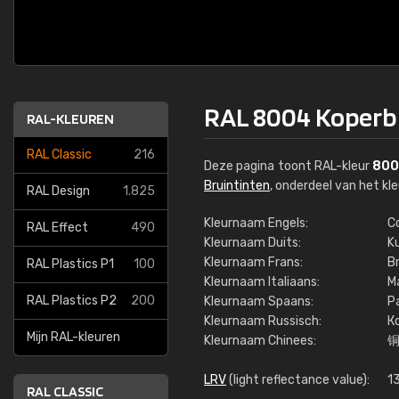
RAL 8004 Koperb
RAL-KLEUREN
RAL Classic
216
Deze pagina toont RAL-kleur
80
Bruintinten
, onderdeel van het k
RAL Design
1.825
Kleurnaam Engels:
C
RAL Effect
490
Kleurnaam Duits:
K
Kleurnaam Frans:
B
RAL Plastics P1
100
Kleurnaam Italiaans:
M
RAL Plastics P2
200
Kleurnaam Spaans:
P
Kleurnaam Russisch:
К
Mijn RAL-kleuren
Kleurnaam Chinees:
LRV
(light reflectance value):
1
RAL CLASSIC