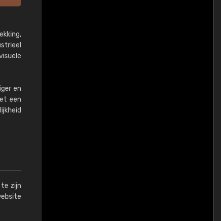
ekking,
strieel
isuele
iger en
het een
ijkheid
te zijn
website