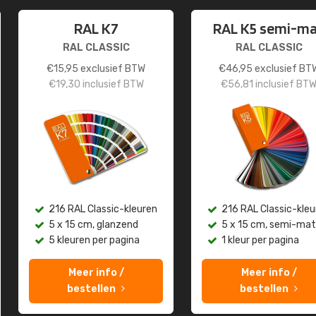
RAL K7
RAL K5 semi-m
RAL CLASSIC
RAL CLASSIC
€
15,95
exclusief BTW
€
46,95
exclusief BT
€
19,30
inclusief BTW
€
56,81
inclusief BT
216 RAL Classic-kleuren
216 RAL Classic-kleu
5 x 15 cm, glanzend
5 x 15 cm, semi-mat
5 kleuren per pagina
1 kleur per pagina
Meer info /
Meer info /
bestellen
bestellen