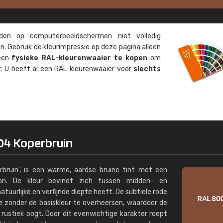
Kambier BV
"Super snelle service en zeer betaal
en op computer­beeld­schermen niet volledig
. Gebruik de kleur­impressie op deze pagina alleen
 een
fysieke RAL-kleuren­waaier te kopen
om
ur. U heeft al een RAL-kleuren­waaier voor
slechts
04 Koperbruin
bruin', is een warme, aardse bruine tint met een
toon. De kleur bevindt zich tussen midden- en
atuurlijke en verfijnde diepte heeft. De subtiele rode
e zonder de basiskleur te overheersen, waardoor de
ht rustiek oogt. Door dit evenwichtige karakter roept