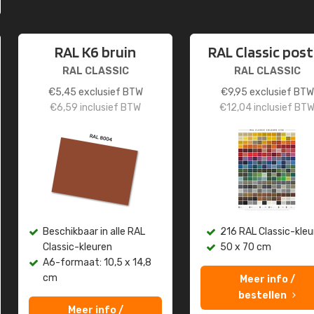
RAL K6 bruin
RAL Classic post
RAL CLASSIC
RAL CLASSIC
€
5,45
exclusief BTW
€
9,95
exclusief BTW
€
6,59
inclusief BTW
€
12,04
inclusief BT
Beschikbaar in alle RAL
216 RAL Classic-kleu
Classic-kleuren
50 x 70 cm
A6-formaat: 10,5 x 14,8
cm
Meer info /
bestellen
Meer info /