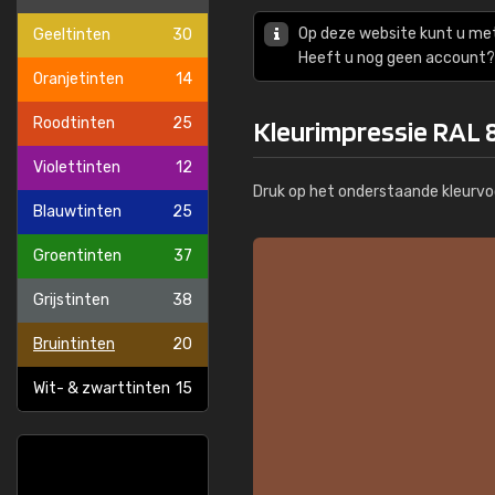
Op deze website kunt u me
Geeltinten
30
Heeft u nog geen account? 
Oranjetinten
14
Roodtinten
25
Kleurimpressie RAL 
Violettinten
12
Druk op het onderstaande kleurvo
Blauwtinten
25
Groentinten
37
Grijstinten
38
Bruintinten
20
Wit- & zwarttinten
15